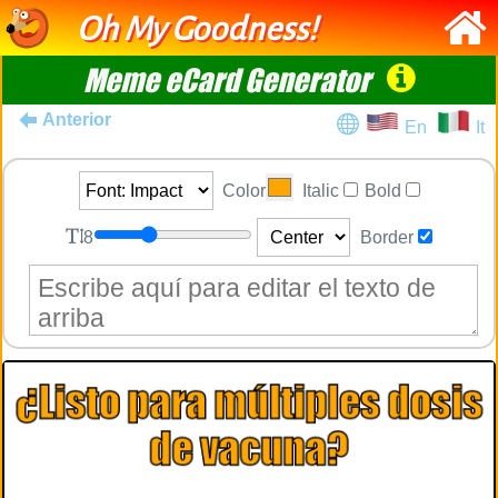
Oh My Goodness!
Meme eCard Generator
Anterior
En
It
Color
Italic
Bold
8
Border