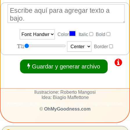
Color
Italic
Bold
1
Border
Guardar y generar archivo
Ilustracione: Roberto Mangosi
Idea: Biagio Maffettone
Mensaje y titulo: usuario bajo su propia responsabilidad.
©
OhMyGoodness.com