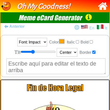
Oh My Goodness!
Meme eCard Generator
Anterior
En
It
Color
Italic
Bold
8
Border