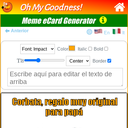
Oh My Goodness!
Meme eCard Generator
Anterior
En
It
Color
Italic
Bold
8
Border