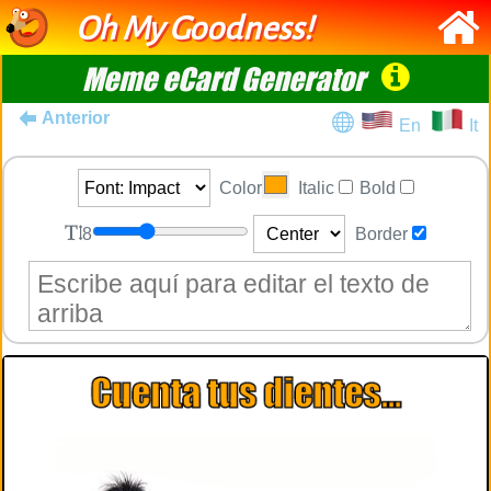
Oh My Goodness!
Meme eCard Generator
Anterior
En
It
Color
Italic
Bold
8
Border