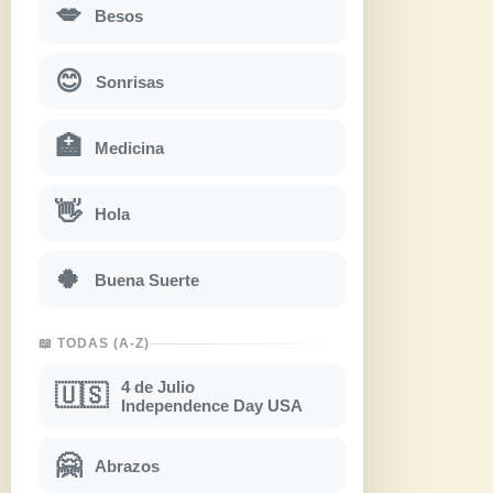
💋
Besos
😊
Sonrisas
🏥
Medicina
👋
Hola
🍀
Buena Suerte
📖 TODAS (A-Z)
4 de Julio
🇺🇸
Independence Day USA
🤗
Abrazos