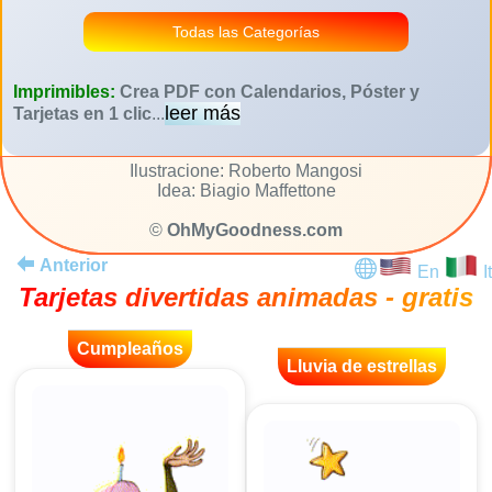
Todas las Categorías
Imprimibles:
Crea PDF con Calendarios, Póster y
leer más
Tarjetas en 1 clic
...
Ilustracione: Roberto Mangosi
Idea: Biagio Maffettone
©
OhMyGoodness.com
Anterior
En
It
Tarjetas divertidas animadas - gratis
Cumpleaños
Lluvia de estrellas