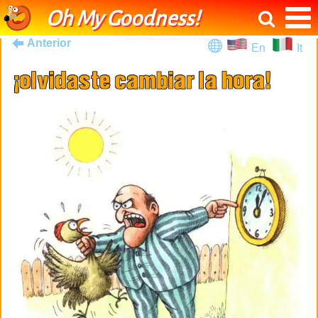
Oh My Goodness!
Anterior
En
It