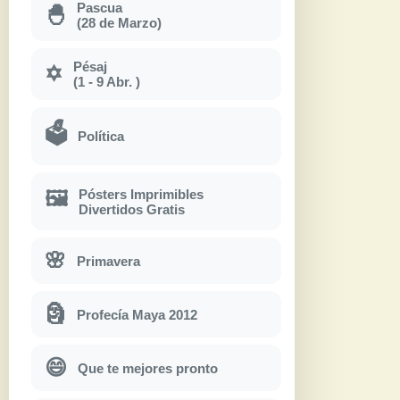
Pascua
🐣
(28 de Marzo)
Pésaj
✡
(1 - 9 Abr. )
🗳
Política
Pósters Imprimibles
🖼
Divertidos Gratis
🌸
Primavera
🗿
Profecía Maya 2012
😄
Que te mejores pronto