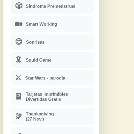
😤
Síndrome Premenstrual
🏡
Smart Working
😊
Sonrisas
🦑
Squid Game
⚔
Star Wars - parodia
Tarjetas Imprimibles
🎴
Divertidas Gratis
Thanksgiving
🦃
(27 Nov.)