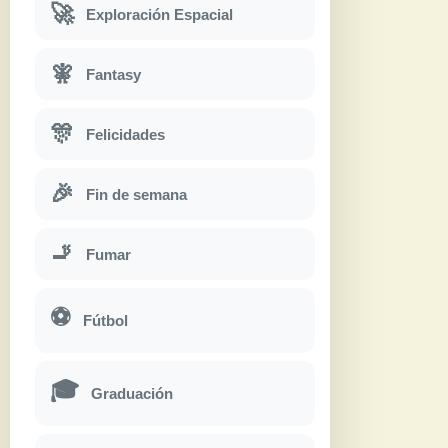
🚀
Exploración Espacial
🧚
Fantasy
🎊
Felicidades
🎉
Fin de semana
🚬
Fumar
⚽
Fútbol
🎓
Graduación