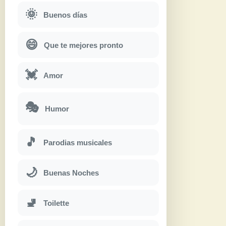
🌞
Buenos días
😄
Que te mejores pronto
💓
Amor
🎭
Humor
🎵
Parodias musicales
🌙
Buenas Noches
🚽
Toilette