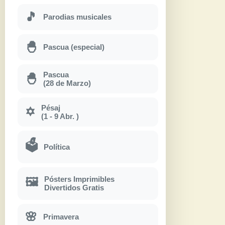
🎵
Parodias musicales
🐣
Pascua (especial)
Pascua
🐣
(28 de Marzo)
Pésaj
✡
(1 - 9 Abr. )
🗳
Política
Pósters Imprimibles
🖼
Divertidos Gratis
🌸
Primavera