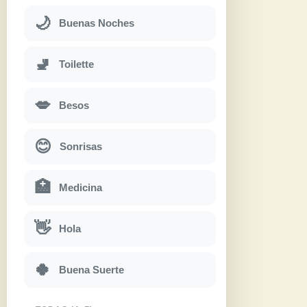
🌙
Buenas Noches
🚽
Toilette
💋
Besos
😊
Sonrisas
🏥
Medicina
👋
Hola
🍀
Buena Suerte