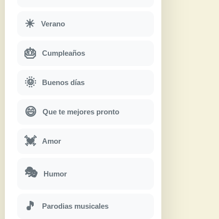
☀
Verano
🎂
Cumpleaños
🌞
Buenos días
😄
Que te mejores pronto
💓
Amor
🎭
Humor
🎵
Parodias musicales