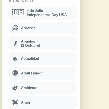
📖 TODAS (A-Z)
4 de Julio
🇺🇸
Independence Day USA
🤗
Abrazos
Abuelos
👴
(2 Octubre)
🔥
Actualidad
🔞
Adult Humor
🌿
Ambiente
💓
Amor