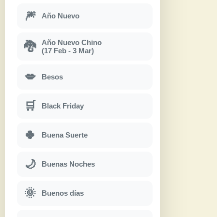
🎆
Año Nuevo
Año Nuevo Chino
🐉
(17 Feb - 3 Mar)
💋
Besos
🛒
Black Friday
🍀
Buena Suerte
🌙
Buenas Noches
🌞
Buenos días