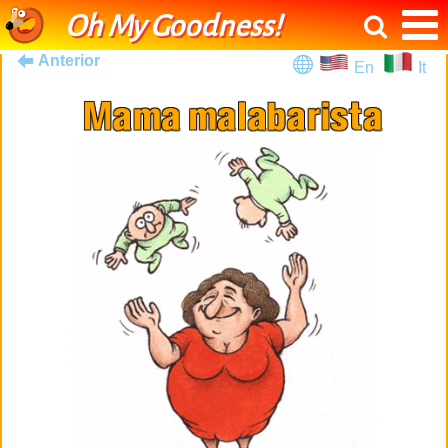
Oh My Goodness!
Anterior
En
It