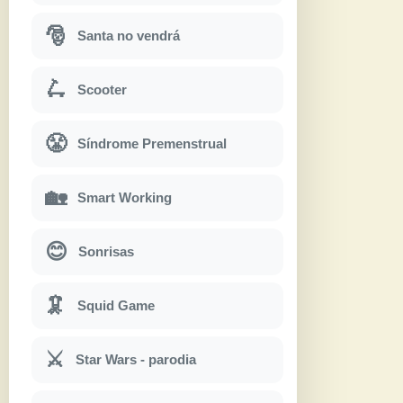
🎅
Santa no vendrá
🛴
Scooter
😤
Síndrome Premenstrual
🏡
Smart Working
😊
Sonrisas
🦑
Squid Game
⚔
Star Wars - parodia