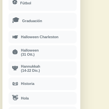
⚽
Fútbol
🎓
Graduación
🎺
Halloween Charleston
Halloween
🎃
(31 Ott.)
Hannukkah
🕎
(14-22 Dic.)
📜
Historia
👋
Hola