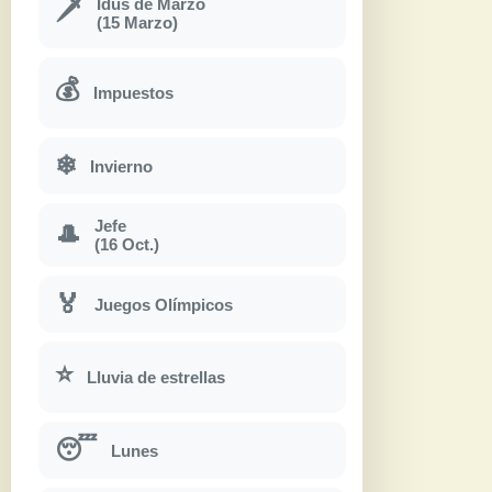
Idus de Marzo
🗡
(15 Marzo)
💰
Impuestos
❄
Invierno
Jefe
🎩
(16 Oct.)
🏅
Juegos Olímpicos
⭐
Lluvia de estrellas
😴
Lunes