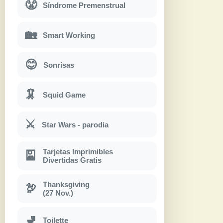
😤
Síndrome Premenstrual
🏡
Smart Working
😊
Sonrisas
🦑
Squid Game
⚔
Star Wars - parodia
Tarjetas Imprimibles
🎴
Divertidas Gratis
Thanksgiving
🦃
(27 Nov.)
🚽
Toilette