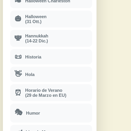
🎺
Halloween Charleston
Halloween
🎃
(31 Ott.)
Hannukkah
🕎
(14-22 Dic.)
📜
Historia
👋
Hola
Horario de Verano
⏰
(29 de Marzo en EU)
🎭
Humor