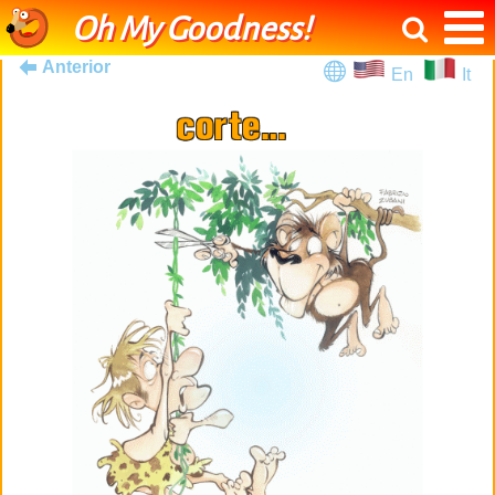
Oh My Goodness!
Anterior
En
It