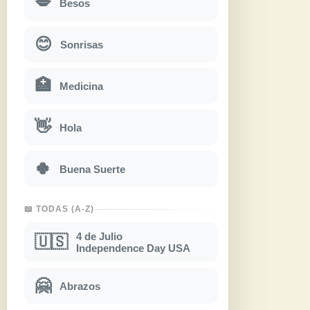
💋
Besos
😊
Sonrisas
🏥
Medicina
👋
Hola
🍀
Buena Suerte
📖 TODAS (A-Z)
4 de Julio
🇺🇸
Independence Day USA
🤗
Abrazos