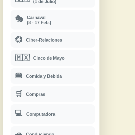
(1 de Julio)
Carnaval
🎭
(8 - 17 Feb.)
💞
Ciber-Relaciones
🇲🇽
Cinco de Mayo
🍔
Comida y Bebida
🛒
Compras
💻
Computadora
🚗
Conduciendo