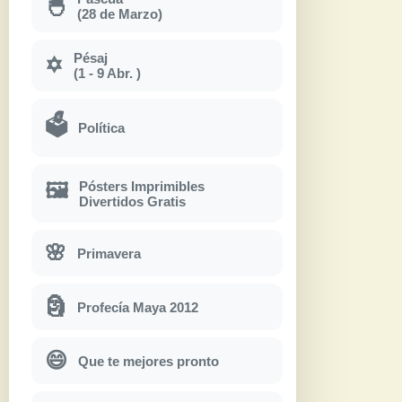
🐣
(28 de Marzo)
Pésaj
✡
(1 - 9 Abr. )
🗳
Política
Pósters Imprimibles
🖼
Divertidos Gratis
🌸
Primavera
🗿
Profecía Maya 2012
😄
Que te mejores pronto