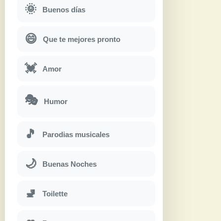
🌞
Buenos días
😄
Que te mejores pronto
💓
Amor
🎭
Humor
🎵
Parodias musicales
🌙
Buenas Noches
🚽
Toilette