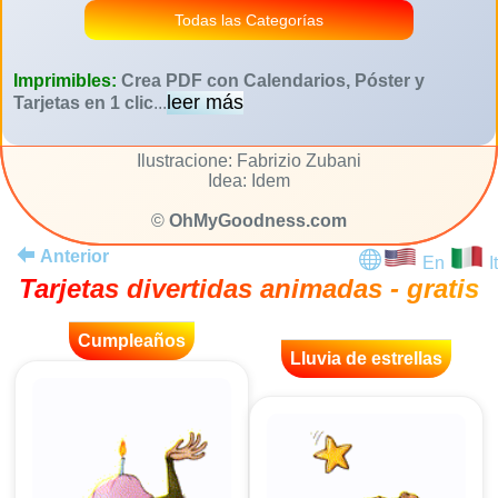
Todas las Categorías
Imprimibles:
Crea PDF con Calendarios, Póster y
leer más
Tarjetas en 1 clic
...
Ilustracione: Fabrizio Zubani
Idea: Idem
©
OhMyGoodness.com
Anterior
En
It
Tarjetas divertidas animadas - gratis
Cumpleaños
Lluvia de estrellas