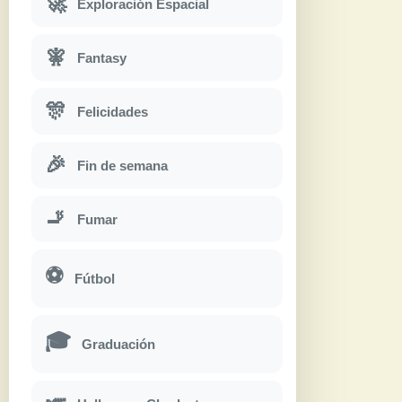
🚀
Exploración Espacial
🧚
Fantasy
🎊
Felicidades
🎉
Fin de semana
🚬
Fumar
⚽
Fútbol
🎓
Graduación