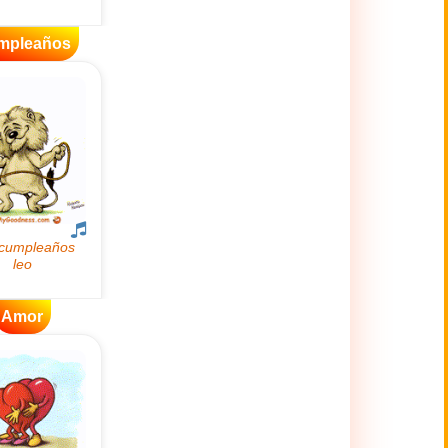
mpleaños
Amor