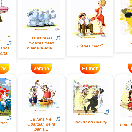
ías
Verano
Humor