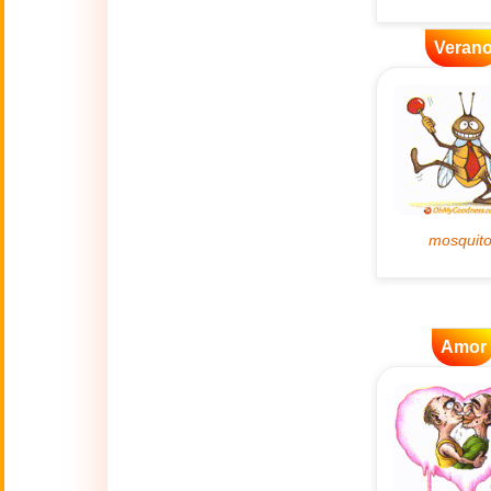
👴
(2 Octubre)
Veran
🔥
Actualidad
🔞
Adult Humor
🌿
Ambiente
💓
Amor
🎆
Año Nuevo
Amor
Año Nuevo Chino
🐉
(17 Feb - 3 Mar)
💋
Besos