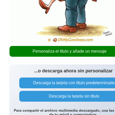
Personaliza el título y añade un mensaje
...o descarga ahora sin personalizar
Descarga la tarjeta con título predeterminado
Descarga la tarjeta sin título
Para compartir el archivo multimedia descargado, usa las
de tu móvil o computadora.