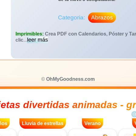
Categoria:
Abrazos
Imprimibles:
Crea PDF con Calendarios, Póster y Tar
leer más
clic
...
©
OhMyGoodness.com
jetas divertidas animadas - gr
ños
Lluvia de estrellas
Verano