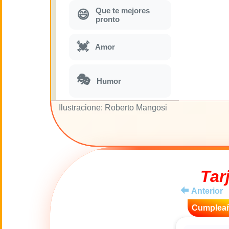
Que te mejores
😄
pronto
💓
Amor
🎭
Humor
Ilustracione: Roberto Mangosi
Parodias
🎵
musicales
🌙
Buenas Noches
Tar
🚽
Toilette
Anterior
💋
Cumplea
Besos