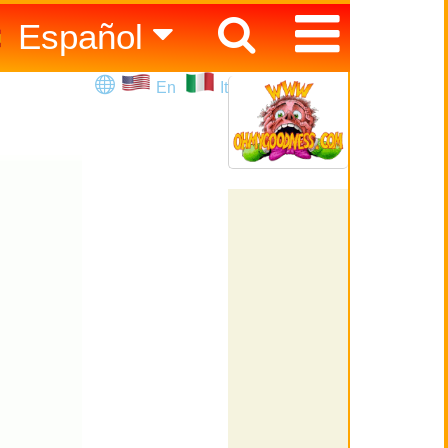
Español
English
En
It
Italiano