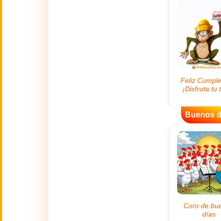
😊
Sonrisas
🏥
Medicina
👋
Hola
🍀
Buena Suerte
Buenos d
📖 TODAS (A-Z)
4 de Julio
🇺🇸
Independence
Day USA
🤗
Abrazos
Abuelos