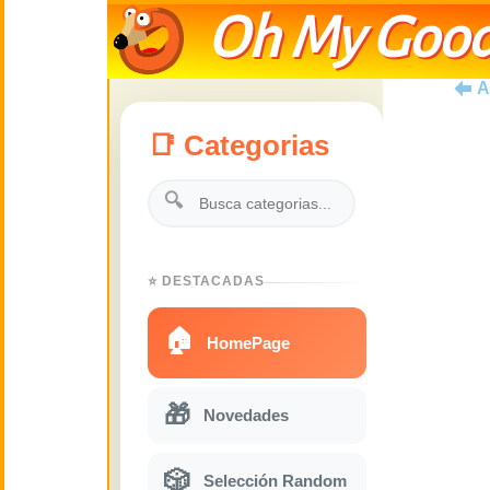
Oh My Good
A
📑 Categorias
🔍
⭐ DESTACADAS
🏠
HomePage
🎁
Novedades
🎲
Selección Random