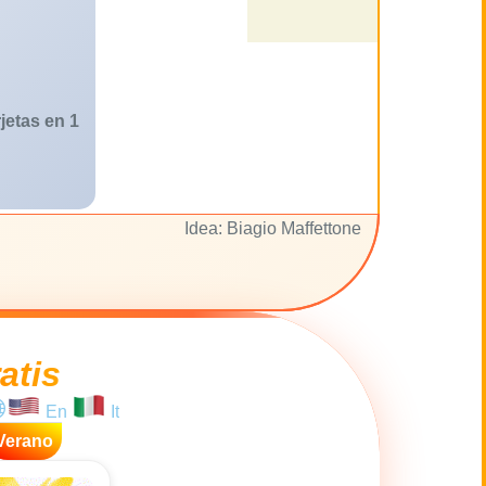
jetas en 1
Idea: Biagio Maffettone
atis
En
It
Verano