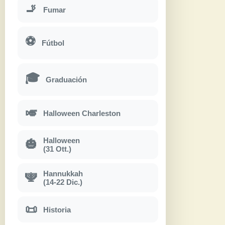
🚬
Fumar
⚽
Fútbol
🎓
Graduación
🎺
Halloween Charleston
Halloween
🎃
(31 Ott.)
Hannukkah
🕎
(14-22 Dic.)
📜
Historia