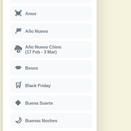
💓
Amor
🎆
Año Nuevo
Año Nuevo Chino
🐉
(17 Feb - 3 Mar)
💋
Besos
🛒
Black Friday
🍀
Buena Suerte
🌙
Buenas Noches