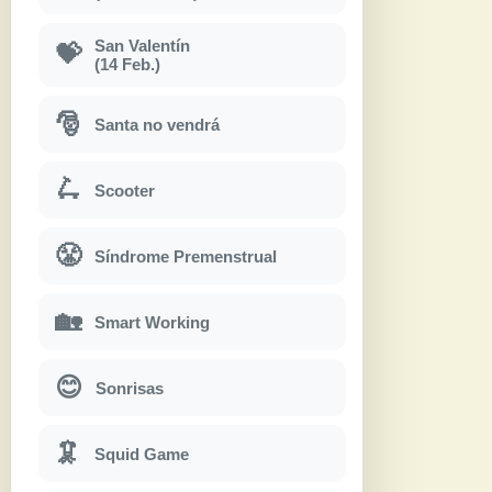
San Valentín
💝
(14 Feb.)
🎅
Santa no vendrá
🛴
Scooter
😤
Síndrome Premenstrual
🏡
Smart Working
😊
Sonrisas
🦑
Squid Game