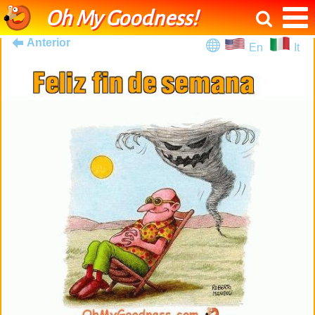
Oh My Goodness!
Anterior
En
It