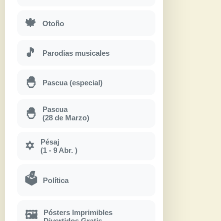
🍁
Otoño
🎵
Parodias musicales
🐣
Pascua (especial)
Pascua
🐣
(28 de Marzo)
Pésaj
✡
(1 - 9 Abr. )
🗳
Política
Pósters Imprimibles
🖼
Divertidos Gratis