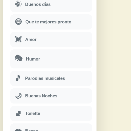
🌞
Buenos días
😄
Que te mejores pronto
💓
Amor
🎭
Humor
🎵
Parodias musicales
🌙
Buenas Noches
🚽
Toilette
💋
Besos