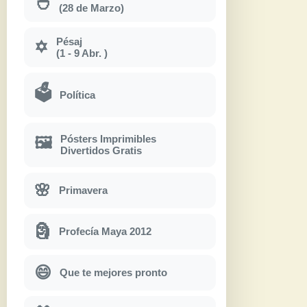
🐣
(28 de Marzo)
Pésaj
✡
(1 - 9 Abr. )
🗳
Política
Pósters Imprimibles
🖼
Divertidos Gratis
🌸
Primavera
🗿
Profecía Maya 2012
😄
Que te mejores pronto