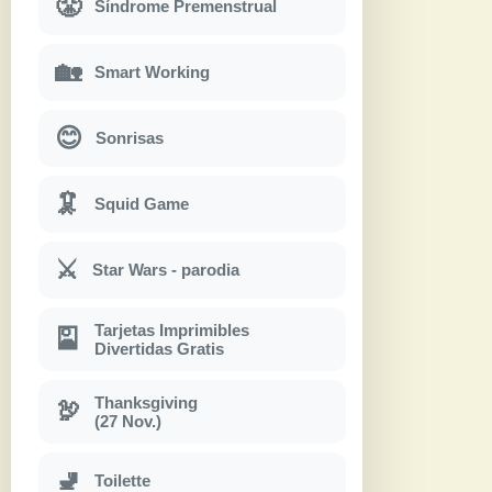
😤
Síndrome Premenstrual
🏡
Smart Working
😊
Sonrisas
🦑
Squid Game
⚔
Star Wars - parodia
Tarjetas Imprimibles
🎴
Divertidas Gratis
Thanksgiving
🦃
(27 Nov.)
🚽
Toilette