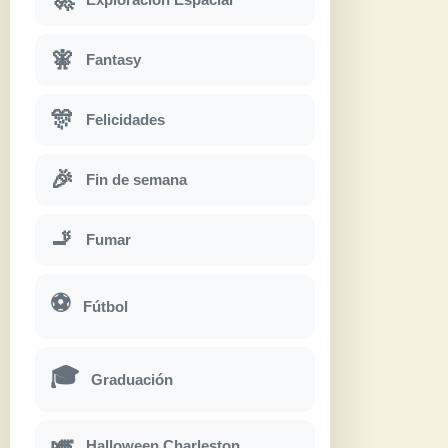
🧚
Fantasy
🎊
Felicidades
🎉
Fin de semana
🚬
Fumar
⚽
Fútbol
🎓
Graduación
🎺
Halloween Charleston