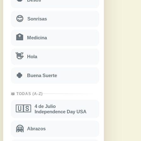
😊
Sonrisas
🏥
Medicina
👋
Hola
🍀
Buena Suerte
📖 TODAS (A-Z)
4 de Julio
🇺🇸
Independence Day USA
🤗
Abrazos