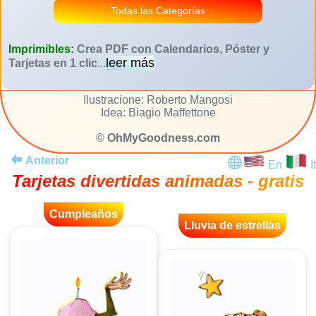
Todas las Categorías
Imprimibles:
Crea PDF con Calendarios, Póster y
leer más
Tarjetas en 1 clic
...
Ilustracione: Roberto Mangosi
Idea: Biagio Maffettone
©
OhMyGoodness.com
Anterior
En
It
Tarjetas divertidas animadas - gratis
Cumpleaños
Lluvia de estrellas