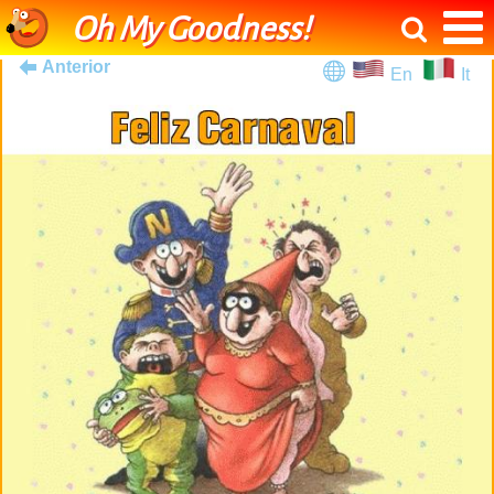
Oh My Goodness!
Anterior
En
It