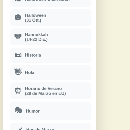
Halloween
🎃
(31 Ott.)
Hannukkah
🕎
(14-22 Dic.)
📜
Historia
👋
Hola
Horario de Verano
⏰
(29 de Marzo en EU)
🎭
Humor
Idus de Marzo