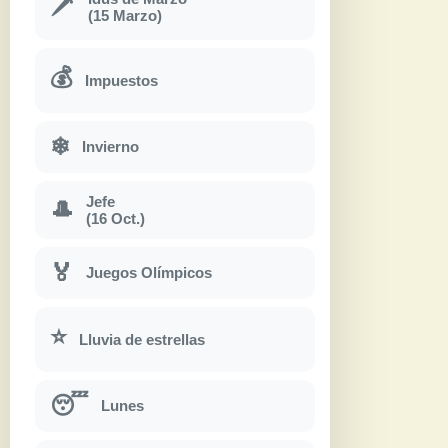
🗡
(15 Marzo)
💰
Impuestos
❄
Invierno
Jefe
🎩
(16 Oct.)
🏅
Juegos Olímpicos
⭐
Lluvia de estrellas
😴
Lunes