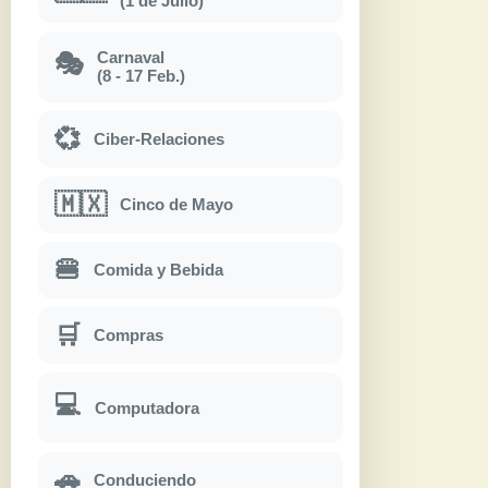
(1 de Julio)
Carnaval
🎭
(8 - 17 Feb.)
💞
Ciber-Relaciones
🇲🇽
Cinco de Mayo
🍔
Comida y Bebida
🛒
Compras
💻
Computadora
🚗
Conduciendo