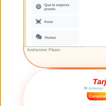
Que te mejores
😄
pronto
💓
Amor
🎭
Humor
Ilustracione: Pikazo
Parodias
🎵
musicales
🌙
Buenas Noches
Tar
🚽
Toilette
Anterior
💋
Cumplea
Besos