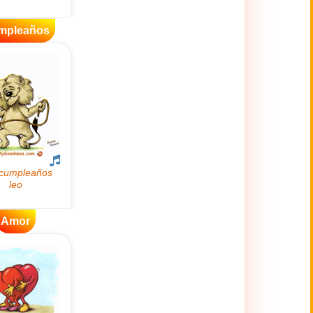
mpleaños
Amor