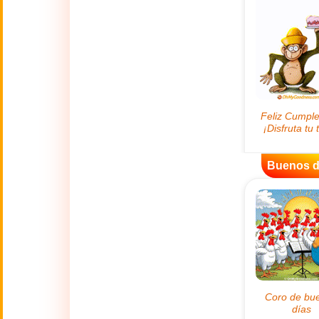
😊
Sonrisas
🏥
Medicina
👋
Hola
🍀
Buena Suerte
Buenos d
📖 TODAS (A-Z)
4 de Julio
🇺🇸
Independence
Day USA
🤗
Abrazos
Abuelos