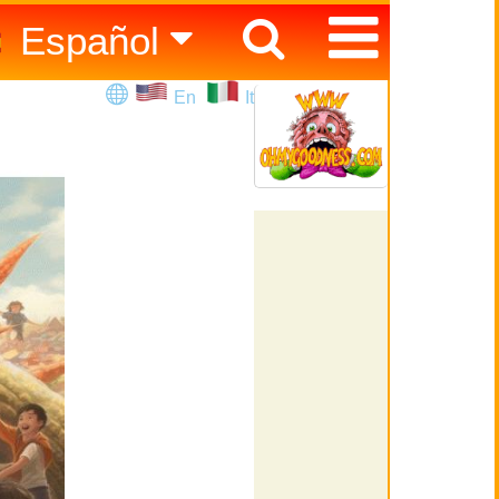
Español
English
En
It
Italiano