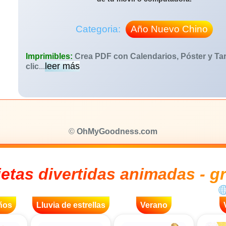
Categoria:
Año Nuevo Chino
Imprimibles:
Crea PDF con Calendarios, Póster y Tar
leer más
clic
...
©
OhMyGoodness.com
jetas divertidas animadas - gr
ños
Lluvia de estrellas
Verano