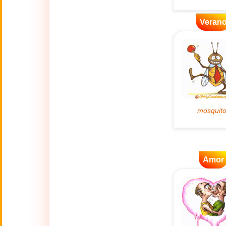
👴
(2 Octubre)
Veran
🔥
Actualidad
🔞
Adult Humor
🌿
Ambiente
💓
Amor
🎆
Año Nuevo
Amor
Año Nuevo Chino
🐉
(17 Feb - 3 Mar)
💋
Besos