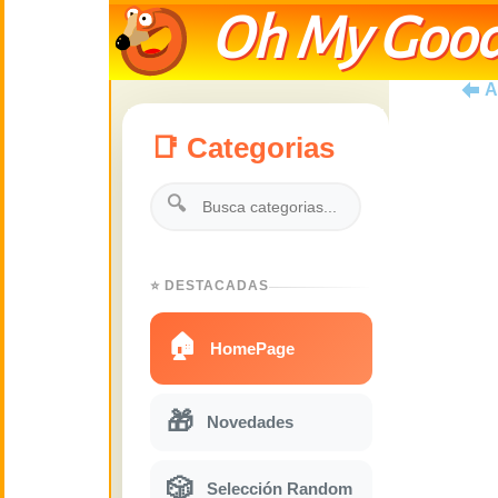
Oh My Good
A
📑 Categorias
🔍
⭐ DESTACADAS
🏠
HomePage
🎁
Novedades
🎲
Selección Random