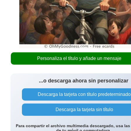
Personaliza el título y añade un mensaje
...o descarga ahora sin personalizar
Descarga la tarjeta con título predeterminado
Descarga la tarjeta sin título
Para compartir el archivo multimedia descargado, usa las
de tu móvil o computadora.