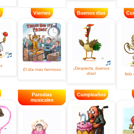
o
Viernes
Buenos días
Cu
Parodias
Cumpleaños
musicales