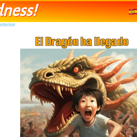
ness!
nterior