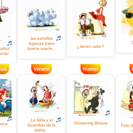
ías
Verano
Humor