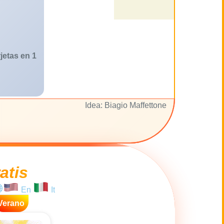
jetas en 1
Idea: Biagio Maffettone
atis
En
It
Verano