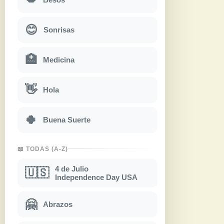
😊
Sonrisas
🏥
Medicina
👋
Hola
🍀
Buena Suerte
📖 TODAS (A-Z)
4 de Julio
🇺🇸
Independence Day USA
🤗
Abrazos