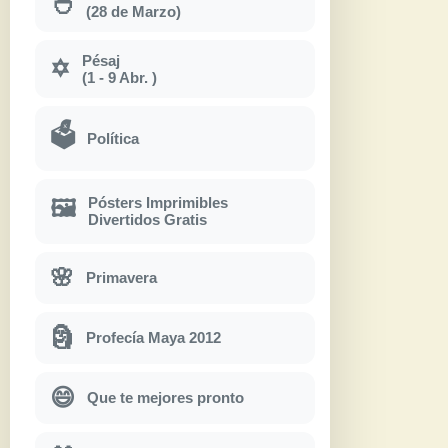
🐣
(28 de Marzo)
Pésaj
✡
(1 - 9 Abr. )
🗳
Política
Pósters Imprimibles
🖼
Divertidos Gratis
🌸
Primavera
🗿
Profecía Maya 2012
😄
Que te mejores pronto