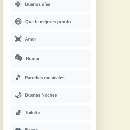
🌞
Buenos días
😄
Que te mejores pronto
💓
Amor
🎭
Humor
🎵
Parodias musicales
🌙
Buenas Noches
🚽
Toilette
💋
Besos