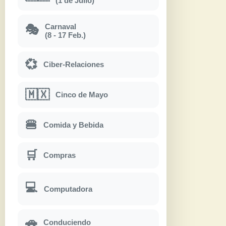
(1 de Julio)
Carnaval
🎭
(8 - 17 Feb.)
💞
Ciber-Relaciones
🇲🇽
Cinco de Mayo
🍔
Comida y Bebida
🛒
Compras
💻
Computadora
🚗
Conduciendo