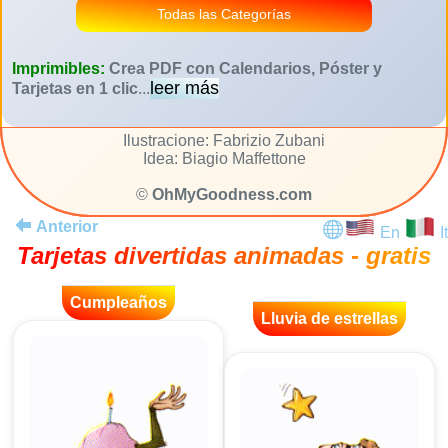
Todas las Categorías
Imprimibles:
Crea PDF con Calendarios, Póster y
leer más
Tarjetas en 1 clic
...
Ilustracione: Fabrizio Zubani
Idea: Biagio Maffettone
©
OhMyGoodness.com
Anterior
En
It
Tarjetas divertidas animadas - gratis
Cumpleaños
Lluvia de estrellas