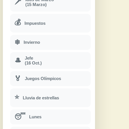
🗡
(15 Marzo)
💰
Impuestos
❄
Invierno
Jefe
🎩
(16 Oct.)
🏅
Juegos Olímpicos
⭐
Lluvia de estrellas
😴
Lunes