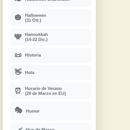
Halloween
🎃
(31 Ott.)
Hannukkah
🕎
(14-22 Dic.)
📜
Historia
👋
Hola
Horario de Verano
⏰
(29 de Marzo en EU)
🎭
Humor
Idus de Marzo