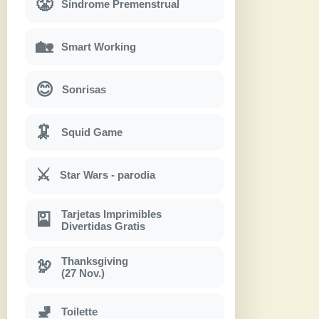
😤
Síndrome Premenstrual
🏡
Smart Working
😊
Sonrisas
🦑
Squid Game
⚔
Star Wars - parodia
Tarjetas Imprimibles
🎴
Divertidas Gratis
Thanksgiving
🦃
(27 Nov.)
🚽
Toilette