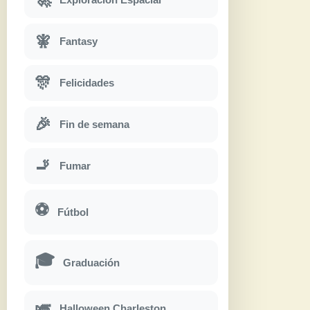
🧚
Fantasy
🎊
Felicidades
🎉
Fin de semana
🚬
Fumar
⚽
Fútbol
🎓
Graduación
🎺
Halloween Charleston