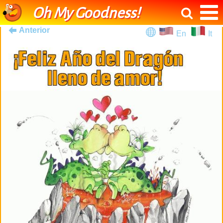
Oh My Goodness!
Anterior
En
It