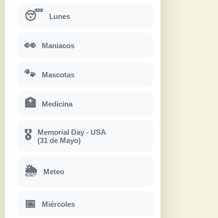
😴
Lunes
👀
Maniacos
🐾
Mascotas
🏥
Medicina
Memorial Day - USA
🎖
(31 de Mayo)
🌦
Meteo
📅
Miércoles