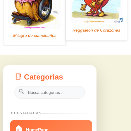
📑 Categorias
🔍
⭐ DESTACADAS
🏠
HomePage