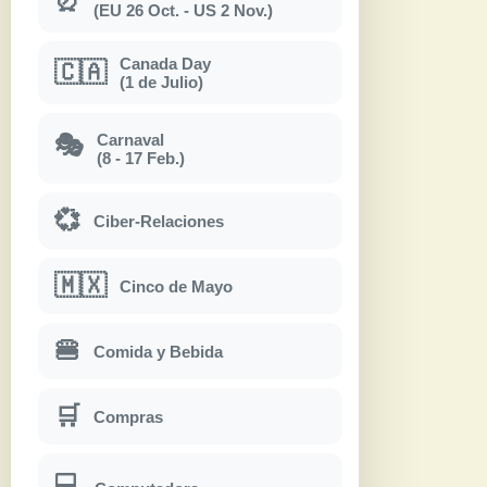
⏰
(EU 26 Oct. - US 2 Nov.)
Canada Day
🇨🇦
(1 de Julio)
Carnaval
🎭
(8 - 17 Feb.)
💞
Ciber-Relaciones
🇲🇽
Cinco de Mayo
🍔
Comida y Bebida
🛒
Compras
💻