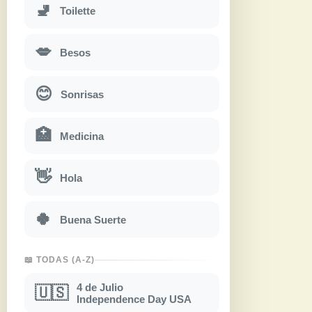
🚽
Toilette
💋
Besos
😊
Sonrisas
🏥
Medicina
👋
Hola
🍀
Buena Suerte
📖 TODAS (A-Z)
4 de Julio
🇺🇸
Independence Day USA