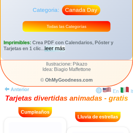
Categoria:
Canada Day
Todas las Categorías
Imprimibles:
Crea PDF con Calendarios, Póster y
leer más
Tarjetas en 1 clic
...
Ilustracione: Pikazo
Idea: Biagio Maffettone
©
OhMyGoodness.com
Anterior
En
It
Tarjetas divertidas animadas - gratis
Cumpleaños
Lluvia de estrellas