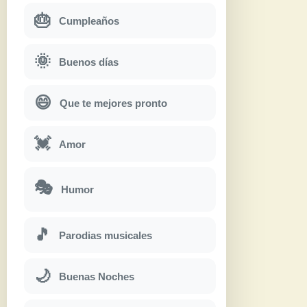
🎂
Cumpleaños
🌞
Buenos días
😄
Que te mejores pronto
💓
Amor
🎭
Humor
🎵
Parodias musicales
🌙
Buenas Noches