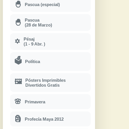
🐣
Pascua (especial)
Pascua
🐣
(28 de Marzo)
Pésaj
✡
(1 - 9 Abr. )
🗳
Política
Pósters Imprimibles
🖼
Divertidos Gratis
🌸
Primavera
🗿
Profecía Maya 2012