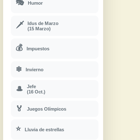
🎭
Humor
Idus de Marzo
🗡
(15 Marzo)
💰
Impuestos
❄
Invierno
Jefe
🎩
(16 Oct.)
🏅
Juegos Olímpicos
⭐
Lluvia de estrellas