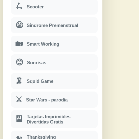
🛴
Scooter
😤
Síndrome Premenstrual
🏡
Smart Working
😊
Sonrisas
🦑
Squid Game
⚔
Star Wars - parodia
Tarjetas Imprimibles
🎴
Divertidas Gratis
Thanksgiving