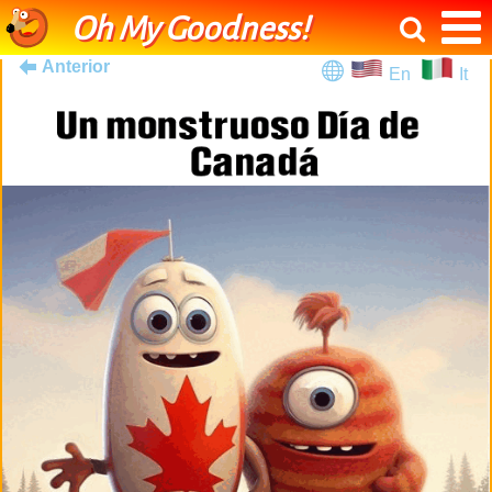
Oh My Goodness!
Anterior
En
It