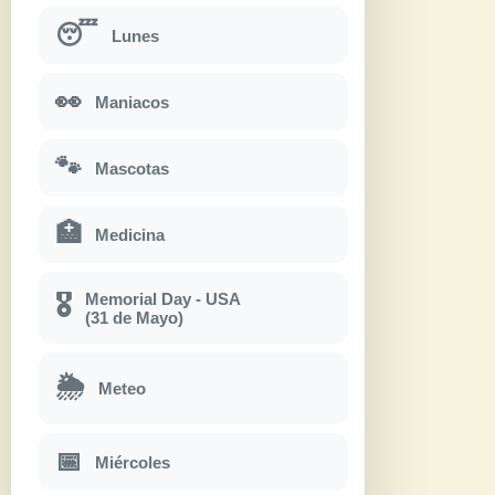
😴
Lunes
👀
Maniacos
🐾
Mascotas
🏥
Medicina
Memorial Day - USA
🎖
(31 de Mayo)
🌦
Meteo
📅
Miércoles