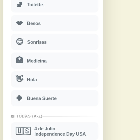
🚽
Toilette
💋
Besos
😊
Sonrisas
🏥
Medicina
👋
Hola
🍀
Buena Suerte
📖 TODAS (A-Z)
4 de Julio
🇺🇸
Independence Day USA