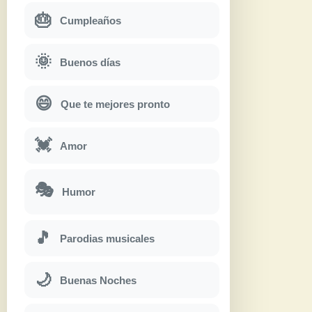
🎂
Cumpleaños
🌞
Buenos días
😄
Que te mejores pronto
💓
Amor
🎭
Humor
🎵
Parodias musicales
🌙
Buenas Noches