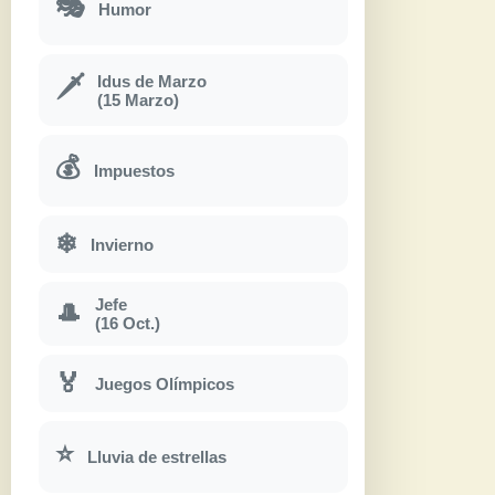
🎭
Humor
Idus de Marzo
🗡
(15 Marzo)
💰
Impuestos
❄
Invierno
Jefe
🎩
(16 Oct.)
🏅
Juegos Olímpicos
⭐
Lluvia de estrellas