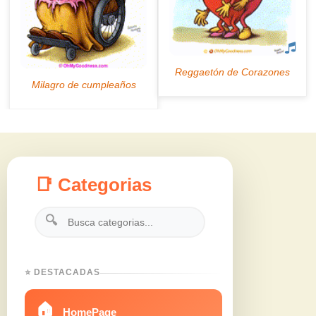
📑 Categorias
🔍
⭐ DESTACADAS
🏠
HomePage