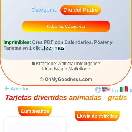
Categoria:
Día del Padre
Todas las Categorías
Imprimibles:
Crea PDF con Calendarios, Póster y
leer más
Tarjetas en 1 clic
...
Ilustracione: Artificial Intelligence
Idea: Biagio Maffettone
©
OhMyGoodness.com
Anterior
En
It
Tarjetas divertidas animadas - gratis
Cumpleaños
Lluvia de estrellas