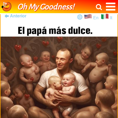
Oh My Goodness!
Anterior
En
It