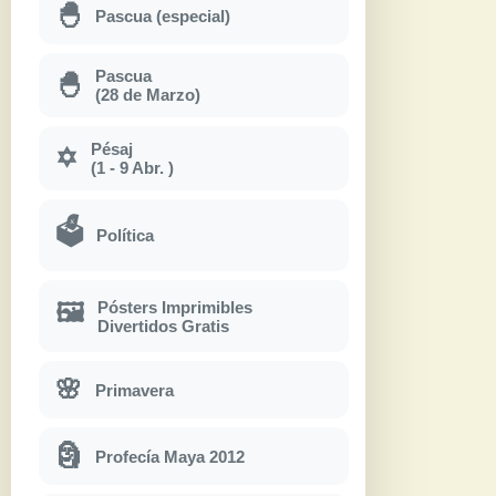
🐣
Pascua (especial)
Pascua
🐣
(28 de Marzo)
Pésaj
✡
(1 - 9 Abr. )
🗳
Política
Pósters Imprimibles
🖼
Divertidos Gratis
🌸
Primavera
🗿
Profecía Maya 2012