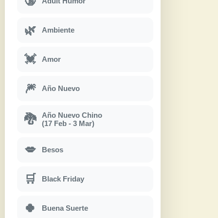
🔞
Adult Humor
🌿
Ambiente
💓
Amor
🎆
Año Nuevo
Año Nuevo Chino
🐉
(17 Feb - 3 Mar)
💋
Besos
🛒
Black Friday
🍀
Buena Suerte