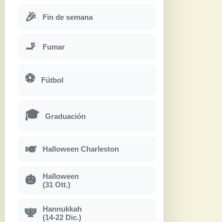
🎉
Fin de semana
🚬
Fumar
⚽
Fútbol
🎓
Graduación
🎺
Halloween Charleston
Halloween
🎃
(31 Ott.)
Hannukkah
🕎
(14-22 Dic.)