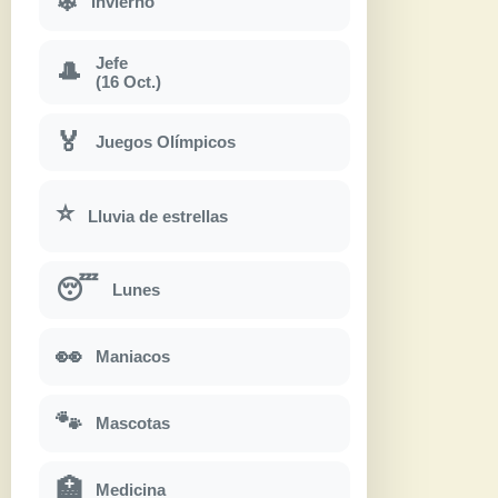
❄
Invierno
Jefe
🎩
(16 Oct.)
🏅
Juegos Olímpicos
⭐
Lluvia de estrellas
😴
Lunes
👀
Maniacos
🐾
Mascotas
🏥
Medicina