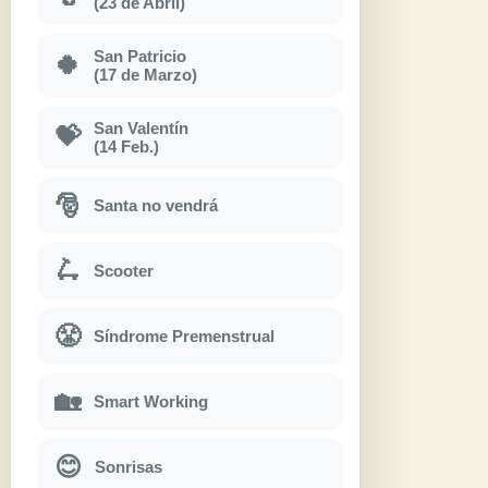
(23 de Abril)
San Patricio
🍀
(17 de Marzo)
San Valentín
💝
(14 Feb.)
🎅
Santa no vendrá
🛴
Scooter
😤
Síndrome Premenstrual
🏡
Smart Working
😊
Sonrisas