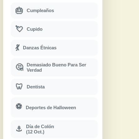
🎂
Cumpleaños
💘
Cupido
💃
Danzas Étnicas
Demasiado Bueno Para Ser
🤔
Verdad
🦷
Dentista
⚽
Deportes de Halloween
Día de Colón
⚓
(12 Oct.)