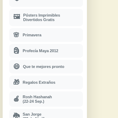
Pósters Imprimibles
🖼
Divertidos Gratis
🌸
Primavera
🗿
Profecía Maya 2012
😄
Que te mejores pronto
🎁
Regalos Extraños
Rosh Hashanah
🍎
(22-24 Sep.)
San Jorge
🐉