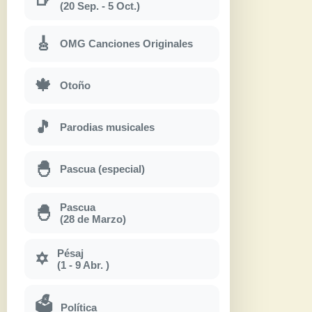
(20 Sep. - 5 Oct.)
🎸
OMG Canciones Originales
🍁
Otoño
🎵
Parodias musicales
🐣
Pascua (especial)
Pascua
🐣
(28 de Marzo)
Pésaj
✡
(1 - 9 Abr. )
🗳
Política