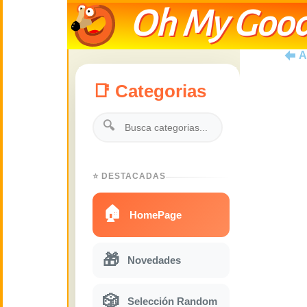
Oh My Good
A
📑 Categorias
🔍
⭐ DESTACADAS
🏠
HomePage
🎁
Novedades
🎲
Selección Random