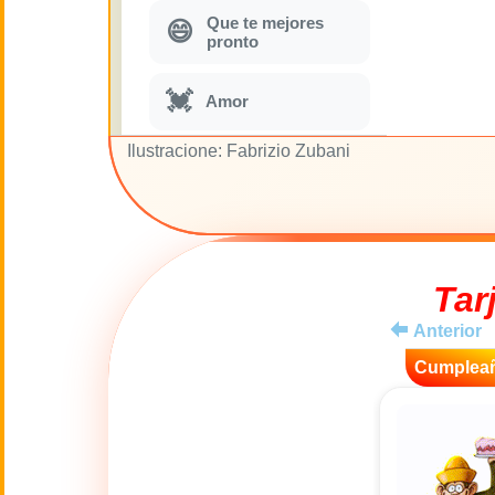
Que te mejores
😄
pronto
💓
Amor
Ilustracione: Fabrizio Zubani
🎭
Humor
Parodias
🎵
musicales
Tar
🌙
Buenas Noches
Anterior
Cumplea
🚽
Toilette
💋
Besos