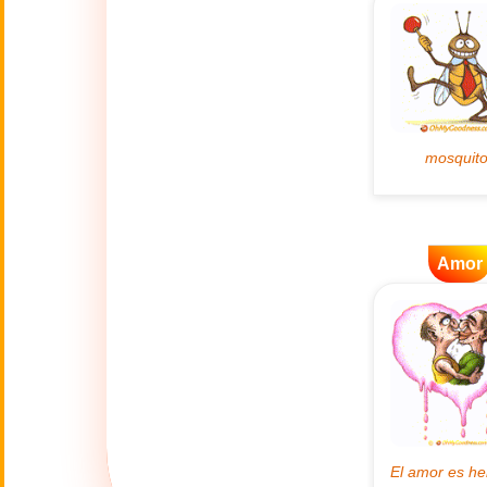
👴
(2 Octubre)
🔥
Actualidad
🔞
Adult Humor
🌿
Ambiente
💓
Amor
Amor
🎆
Año Nuevo
Año Nuevo Chino
🐉
(17 Feb - 3 Mar)
💋
Besos