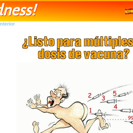
ness!
nterior