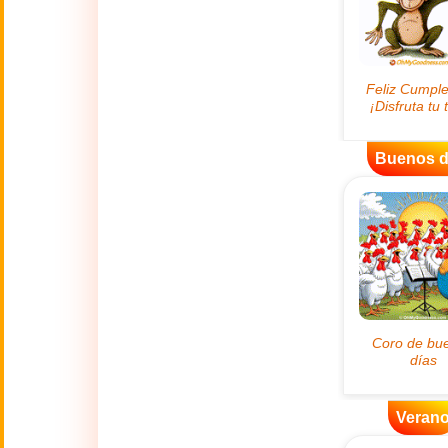
😊
Sonrisas
🏥
Medicina
👋
Hola
Buenos d
🍀
Buena Suerte
📖 TODAS (A-Z)
4 de Julio
🇺🇸
Independence
Day USA
🤗
Abrazos
Veran
Abuelos