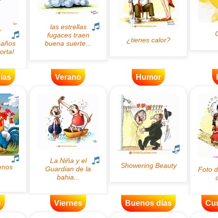
ías
Verano
Humor
o
Viernes
Buenos días
Cu