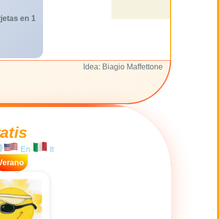
jetas en 1
Idea: Biagio Maffettone
atis
En
It
Verano