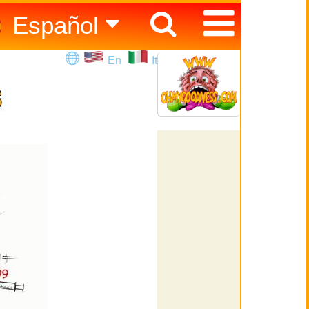
Español
English
En
It
Italiano