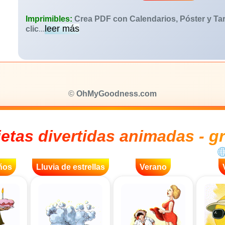
Imprimibles:
Crea PDF con Calendarios, Póster y Tar
leer más
clic
...
©
OhMyGoodness.com
jetas divertidas animadas - gr
ños
Lluvia de estrellas
Verano