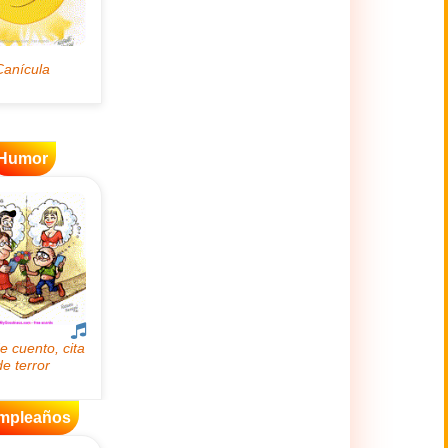
Humor
mpleaños