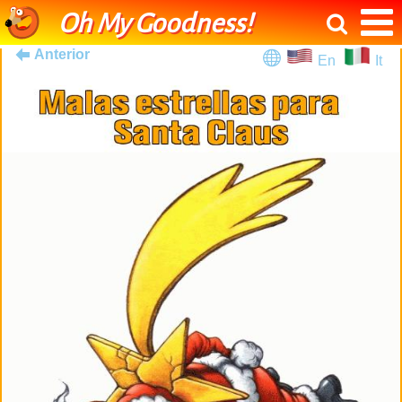
Oh My Goodness!
Anterior
En
It