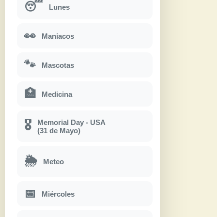
😴
Lunes
👀
Maniacos
🐾
Mascotas
🏥
Medicina
Memorial Day - USA
🎖
(31 de Mayo)
🌦
Meteo
📅
Miércoles