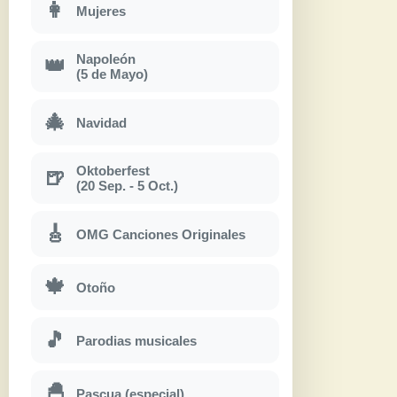
👩
Mujeres
Napoleón
👑
(5 de Mayo)
🎄
Navidad
Oktoberfest
🍺
(20 Sep. - 5 Oct.)
🎸
OMG Canciones Originales
🍁
Otoño
🎵
Parodias musicales
🐣
Pascua (especial)