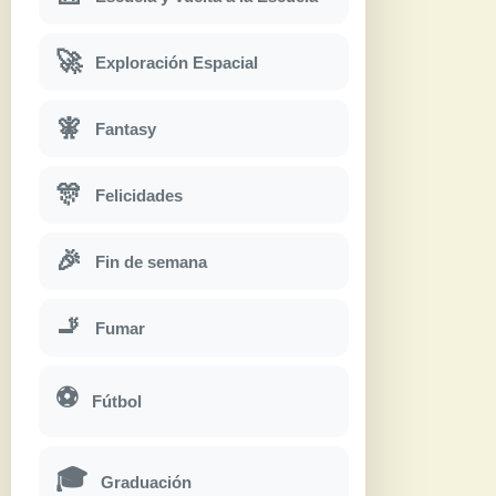
🚀
Exploración Espacial
🧚
Fantasy
🎊
Felicidades
🎉
Fin de semana
🚬
Fumar
⚽
Fútbol
🎓
Graduación