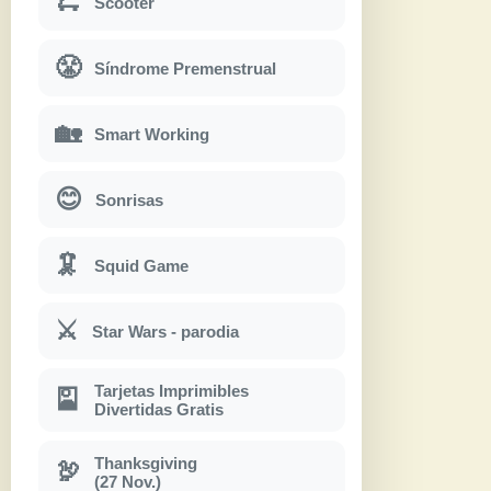
🛴
Scooter
😤
Síndrome Premenstrual
🏡
Smart Working
😊
Sonrisas
🦑
Squid Game
⚔
Star Wars - parodia
Tarjetas Imprimibles
🎴
Divertidas Gratis
Thanksgiving
🦃
(27 Nov.)