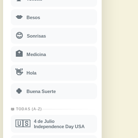
💋
Besos
😊
Sonrisas
🏥
Medicina
👋
Hola
🍀
Buena Suerte
📖 TODAS (A-Z)
4 de Julio
🇺🇸
Independence Day USA