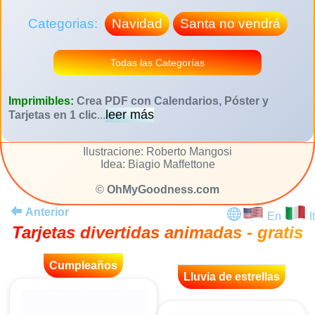
Categorias:
Navidad
Santa no vendrá
Todas las Categorías
Imprimibles:
Crea PDF con Calendarios, Póster y
leer más
Tarjetas en 1 clic
...
Ilustracione: Roberto Mangosi
Idea: Biagio Maffettone
©
OhMyGoodness.com
Anterior
En
It
Tarjetas divertidas animadas - gratis
Cumpleaños
Lluvia de estrellas