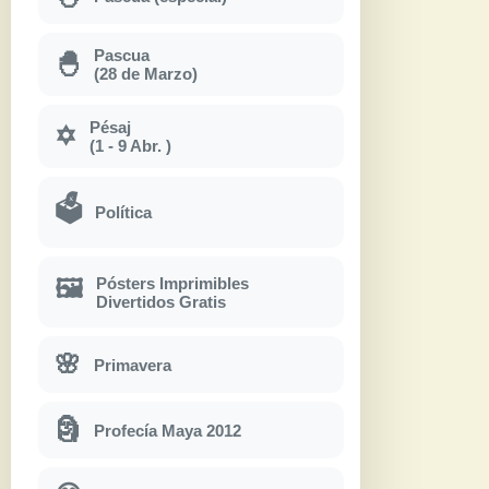
Pascua
🐣
(28 de Marzo)
Pésaj
✡
(1 - 9 Abr. )
🗳
Política
Pósters Imprimibles
🖼
Divertidos Gratis
🌸
Primavera
🗿
Profecía Maya 2012