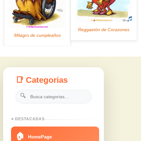
📑 Categorias
🔍
⭐ DESTACADAS
🏠
HomePage