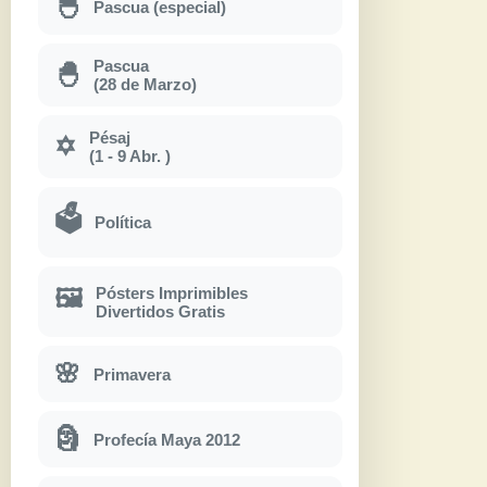
🐣
Pascua (especial)
Pascua
🐣
(28 de Marzo)
Pésaj
✡
(1 - 9 Abr. )
🗳
Política
Pósters Imprimibles
🖼
Divertidos Gratis
🌸
Primavera
🗿
Profecía Maya 2012