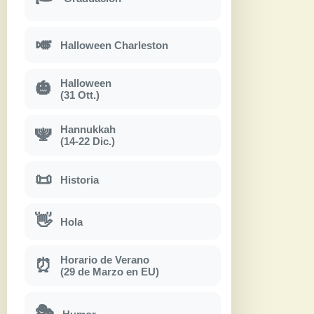
🎺
Halloween Charleston
Halloween
🎃
(31 Ott.)
Hannukkah
🕎
(14-22 Dic.)
📜
Historia
👋
Hola
Horario de Verano
⏰
(29 de Marzo en EU)
🎭