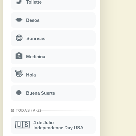
🚽
Toilette
💋
Besos
😊
Sonrisas
🏥
Medicina
👋
Hola
🍀
Buena Suerte
📖 TODAS (A-Z)
4 de Julio
🇺🇸
Independence Day USA