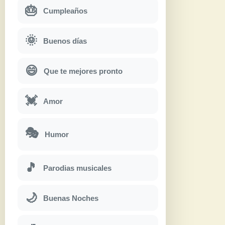
🎂
Cumpleaños
🌞
Buenos días
😄
Que te mejores pronto
💓
Amor
🎭
Humor
🎵
Parodias musicales
🌙
Buenas Noches