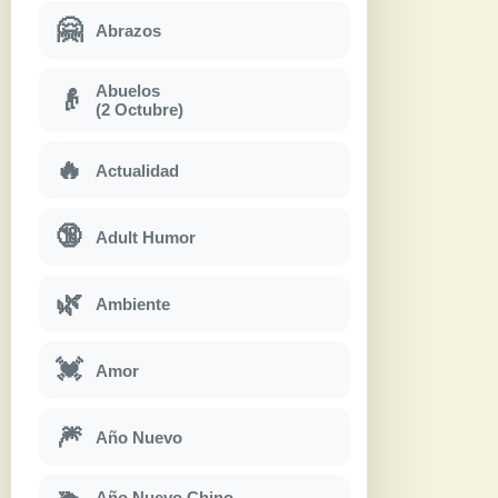
🤗
Abrazos
Abuelos
👴
(2 Octubre)
🔥
Actualidad
🔞
Adult Humor
🌿
Ambiente
💓
Amor
🎆
Año Nuevo
Año Nuevo Chino