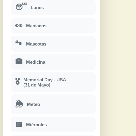
😴
Lunes
👀
Maniacos
🐾
Mascotas
🏥
Medicina
Memorial Day - USA
🎖
(31 de Mayo)
🌦
Meteo
📅
Miércoles