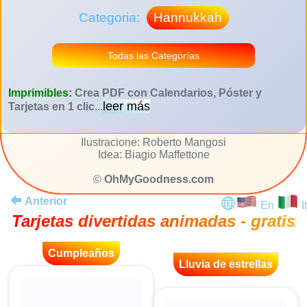
Categoria:
Hannukkah
Todas las Categorías
Imprimibles:
Crea PDF con Calendarios, Póster y
leer más
Tarjetas en 1 clic
...
Ilustracione: Roberto Mangosi
Idea: Biagio Maffettone
©
OhMyGoodness.com
Anterior
En
It
Tarjetas divertidas animadas - gratis
Cumpleaños
Lluvia de estrellas