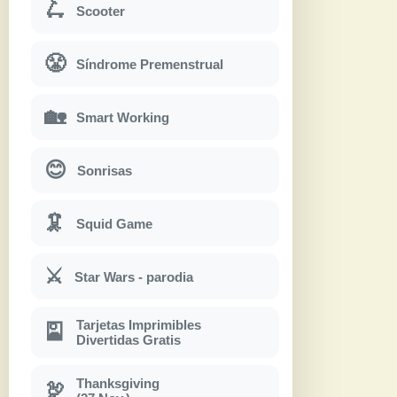
🛴
Scooter
😤
Síndrome Premenstrual
🏡
Smart Working
😊
Sonrisas
🦑
Squid Game
⚔
Star Wars - parodia
Tarjetas Imprimibles
🎴
Divertidas Gratis
Thanksgiving
🦃