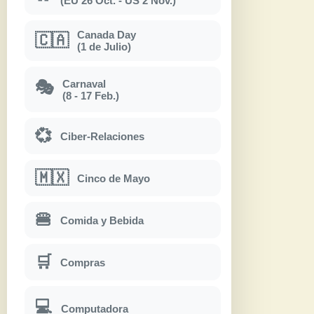
(EU 26 Oct. - US 2 Nov.)
Canada Day
🇨🇦
(1 de Julio)
Carnaval
🎭
(8 - 17 Feb.)
💞
Ciber-Relaciones
🇲🇽
Cinco de Mayo
🍔
Comida y Bebida
🛒
Compras
💻
Computadora