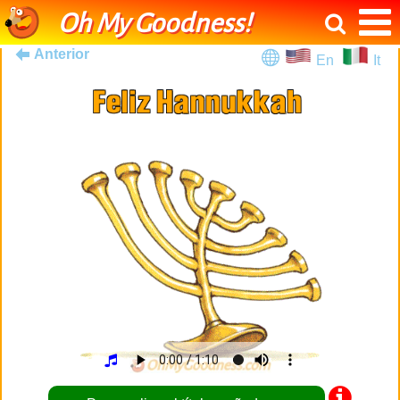
Oh My Goodness!
Anterior
En
It