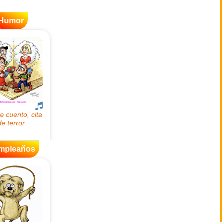
Humor
mpleaños