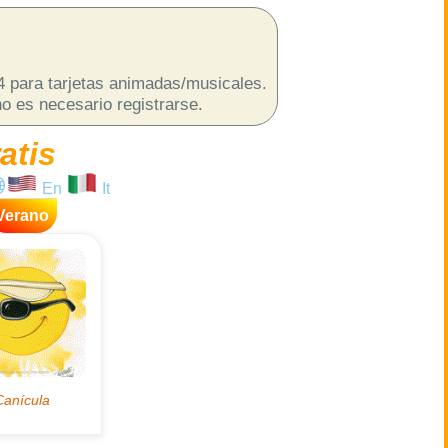
p4 para tarjetas animadas/musicales.
o es necesario registrarse.
atis
En
It
Verano