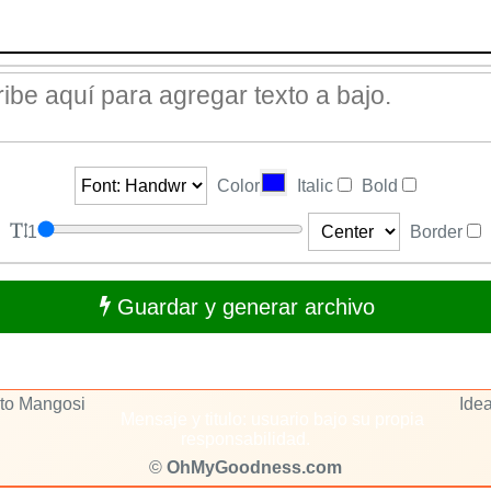
Color
Italic
Bold
1
Border
Guardar y generar archivo
rto Mangosi
Idea
Mensaje y titulo: usuario bajo su propia
responsabilidad.
©
OhMyGoodness.com