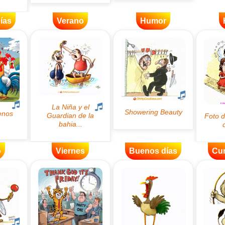
ías
Verano
Humor
o
Viernes
Buenos días
Cu