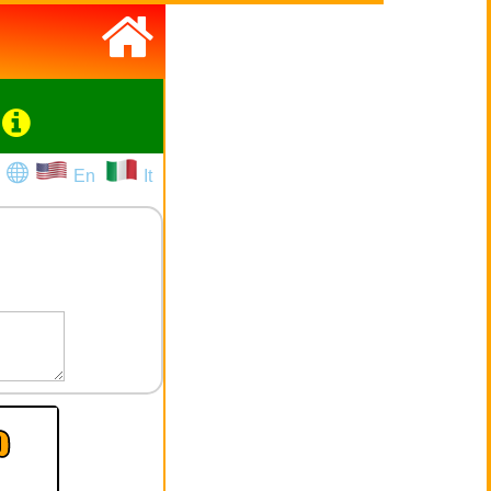
En
It