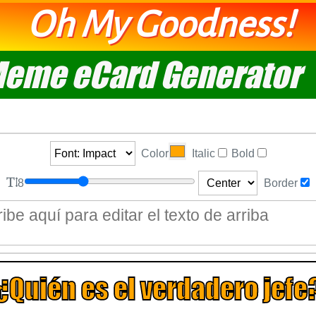
Oh My Goodness!
eme eCard Generator
Color
Italic
Bold
8
Border