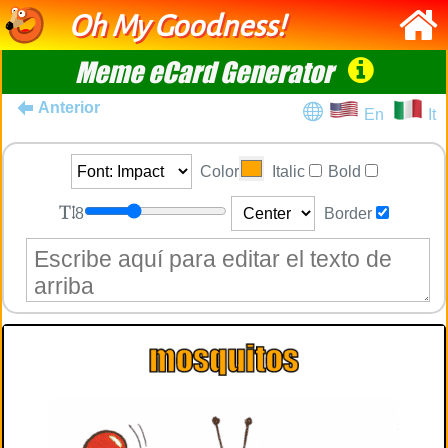
Oh My Goodness!
Meme eCard Generator
Anterior
En
It
Color
Italic
Bold
8
Border