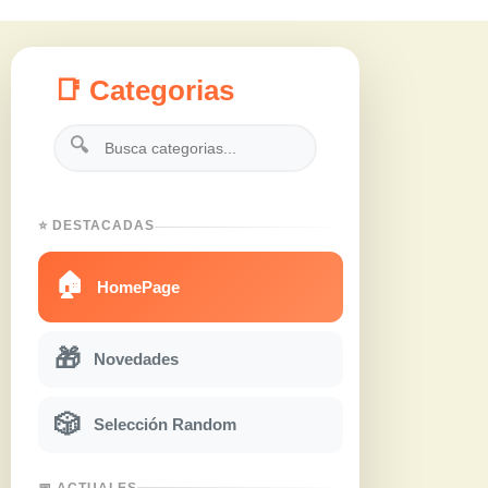
📑 Categorias
🔍
⭐ DESTACADAS
🏠
HomePage
🎁
Novedades
🎲
Selección Random
📅 ACTUALES