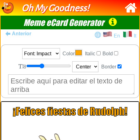
Oh My Goodness!
Meme eCard Generator
Anterior
En
It
Color
Italic
Bold
8
Border