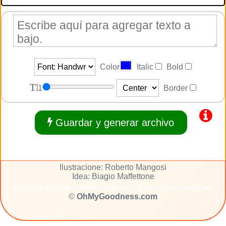
Color
Italic
Bold
1
Border
Guardar y generar archivo
Ilustracione: Roberto Mangosi
Idea: Biagio Maffettone
Mensaje y titulo: usuario bajo su propia responsabilidad.
©
OhMyGoodness.com