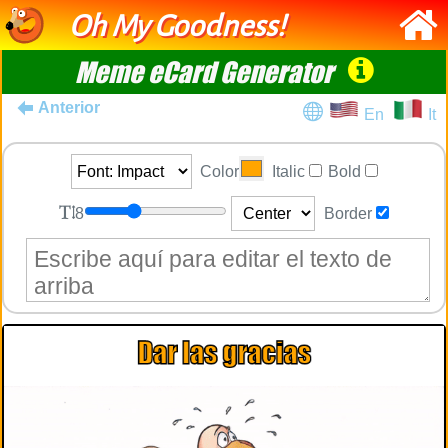
Oh My Goodness!
Meme eCard Generator
Anterior
En
It
Color
Italic
Bold
8
Border