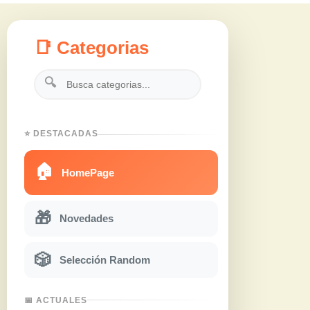
📑 Categorias
🔍
⭐ DESTACADAS
🏠
HomePage
🎁
Novedades
🎲
Selección Random
📅 ACTUALES