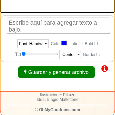
Color
Italic
Bold
1
Border
Guardar y generar archivo
Ilustracione: Pikazo
Idea: Biagio Maffettone
Mensaje y titulo: usuario bajo su propia responsabilidad.
©
OhMyGoodness.com