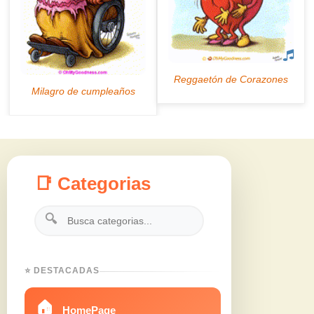
📑 Categorias
🔍
⭐ DESTACADAS
🏠
HomePage