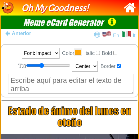
Oh My Goodness!
Meme eCard Generator
Anterior
En
It
Color
Italic
Bold
8
Border