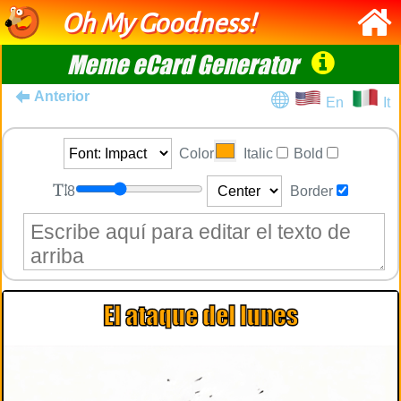
Oh My Goodness!
Meme eCard Generator
Anterior
En
It
Color
Italic
Bold
8
Border