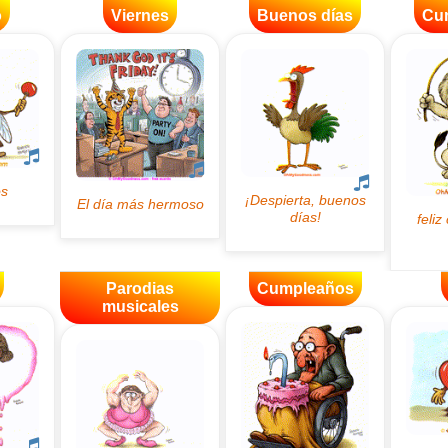
o
Viernes
Buenos días
Cu
Parodias
Cumpleaños
musicales