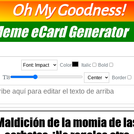
Oh My Goodness!
eme eCard Generator
Color
Italic
Bold
8
Border