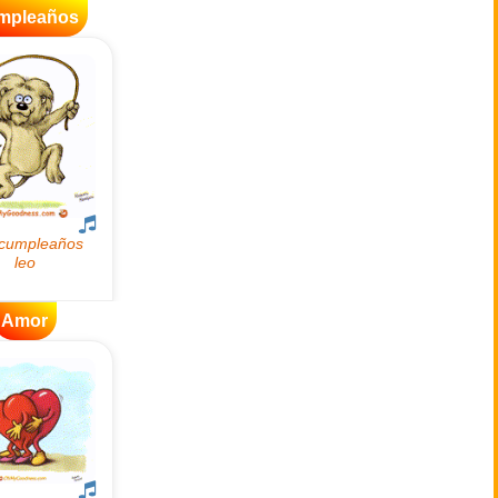
mpleaños
Amor