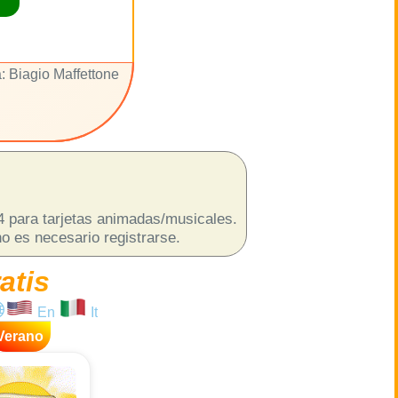
: Biagio Maffettone
p4 para tarjetas animadas/musicales.
o es necesario registrarse.
atis
En
It
Verano