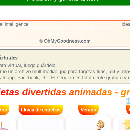
ial Intelligence
Idea
Mensaje y titulo: usuario bajo su propia
responsabilidad.
©
OhMyGoodness.com
rtuales:
ta virtual, luego guárdela.
o un archivo multimedia: .jpg para tarjetas fijas, .gif y .m
sapp, Facebook, etc. El servicio es totalmente gratuito y n
jetas divertidas animadas - gr
ños
Lluvia de estrellas
Verano