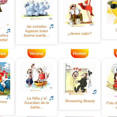
ías
Verano
Humor