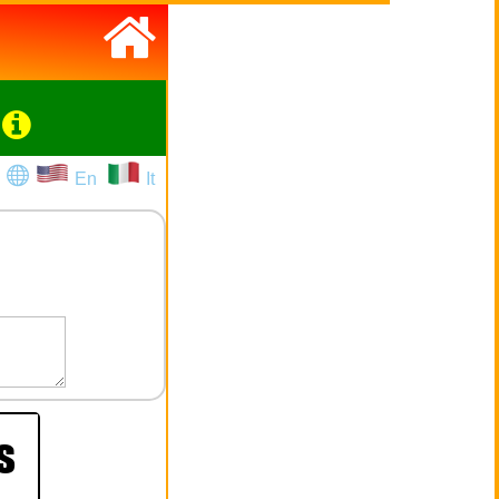
En
It