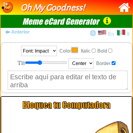
Oh My Goodness!
Meme eCard Generator
Anterior
En
It
Color
Italic
Bold
8
Border