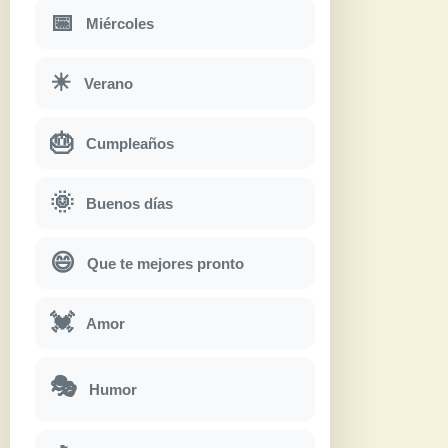
📅
Miércoles
☀
Verano
🎂
Cumpleaños
🌞
Buenos días
😄
Que te mejores pronto
💓
Amor
🎭
Humor