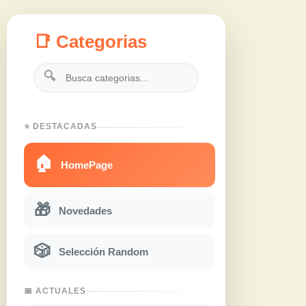
📑 Categorias
🔍
⭐ DESTACADAS
🏠
HomePage
🎁
Novedades
🎲
Selección Random
📅 ACTUALES