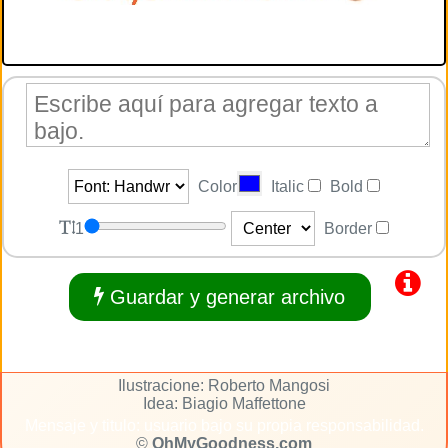
Color
Italic
Bold
1
Border
Guardar y generar archivo
Ilustracione: Roberto Mangosi
Idea: Biagio Maffettone
Mensaje y titulo: usuario bajo su propia responsabilidad.
©
OhMyGoodness.com