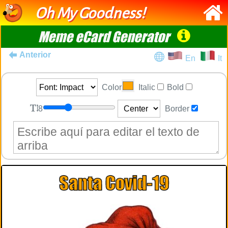
Oh My Goodness!
Meme eCard Generator
Anterior
En
It
Color
Italic
Bold
8
Border