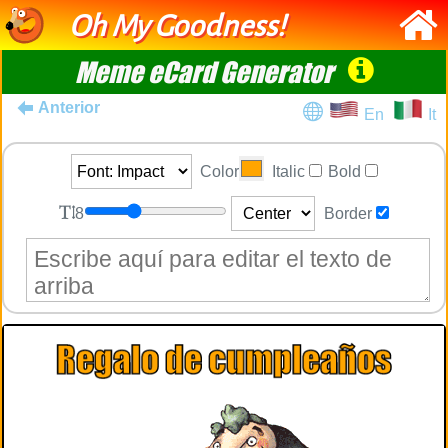
Oh My Goodness!
Meme eCard Generator
Anterior
En
It
Color
Italic
Bold
8
Border