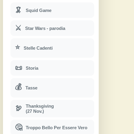
🦑
Squid Game
⚔
Star Wars - parodia
⭐
Stelle Cadenti
📜
Storia
💰
Tasse
Thanksgiving
🦃
(27 Nov.)
🤔
Troppo Bello Per Essere Vero