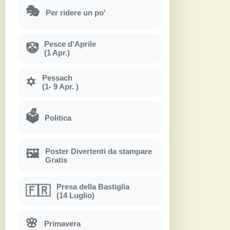
🎭
Per ridere un po'
Pesce d'Aprile
🤡
(1 Apr.)
Pessach
✡
(1- 9 Apr. )
🗳
Politica
Poster Divertenti da stampare
🖼
Gratis
Presa della Bastiglia
🇫🇷
(14 Luglio)
🌸
Primavera