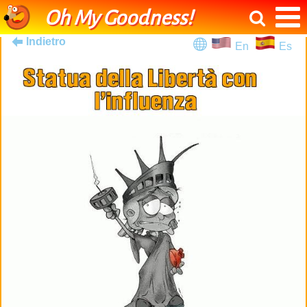
Oh My Goodness!
Indietro
En
Es