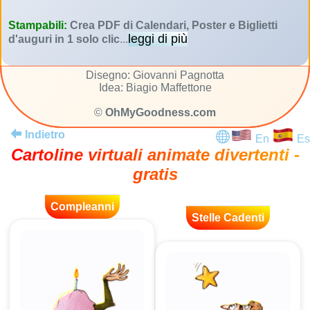
Stampabili:
Crea PDF di Calendari, Poster e Biglietti
leggi di più
d'auguri in 1 solo clic
...
Disegno: Giovanni Pagnotta
Idea: Biagio Maffettone
©
OhMyGoodness.com
Indietro
En
Es
Cartoline virtuali animate divertenti -
gratis
Compleanni
Stelle Cadenti