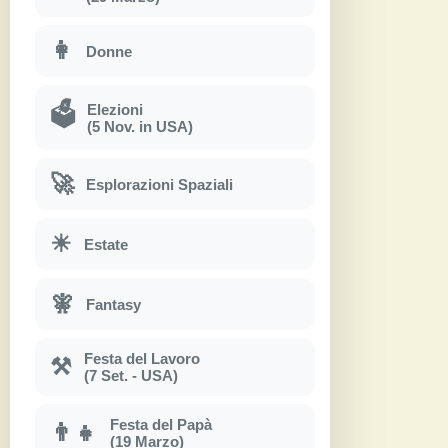
👩
Donne
Elezioni
🗳
(5 Nov. in USA)
🚀
Esplorazioni Spaziali
☀
Estate
🧚
Fantasy
Festa del Lavoro
⚒
(7 Set. - USA)
Festa del Papà
👨‍👧
(19 Marzo)