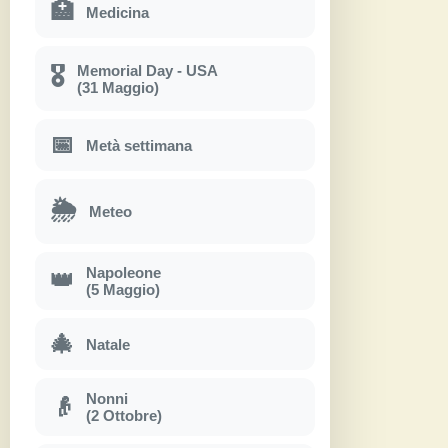
🏥
Medicina
Memorial Day - USA
🎖
(31 Maggio)
📅
Metà settimana
🌦
Meteo
Napoleone
👑
(5 Maggio)
🎄
Natale
Nonni
👴
(2 Ottobre)