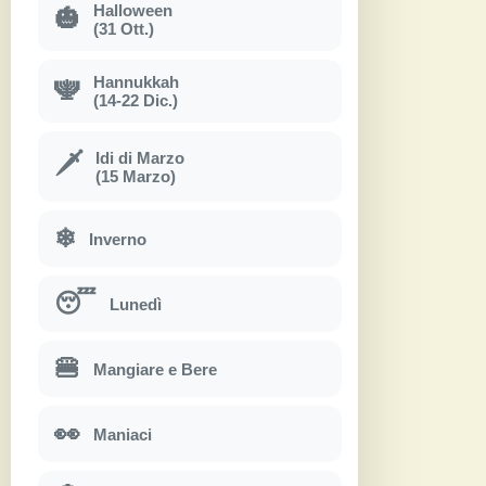
Halloween
🎃
(31 Ott.)
Hannukkah
🕎
(14-22 Dic.)
Idi di Marzo
🗡
(15 Marzo)
❄
Inverno
😴
Lunedì
🍔
Mangiare e Bere
👀
Maniaci