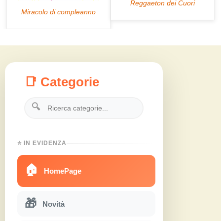
📑 Categorie
🔍
⭐ IN EVIDENZA
🏠
HomePage
🎁
Novità