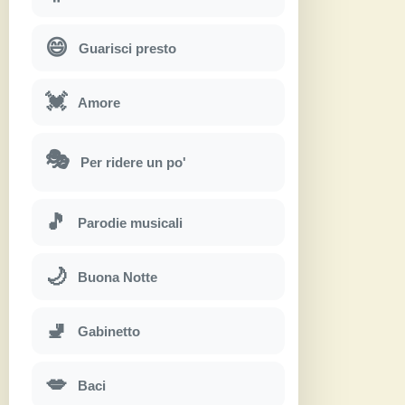
😄
Guarisci presto
💓
Amore
🎭
Per ridere un po'
🎵
Parodie musicali
🌙
Buona Notte
🚽
Gabinetto
💋
Baci