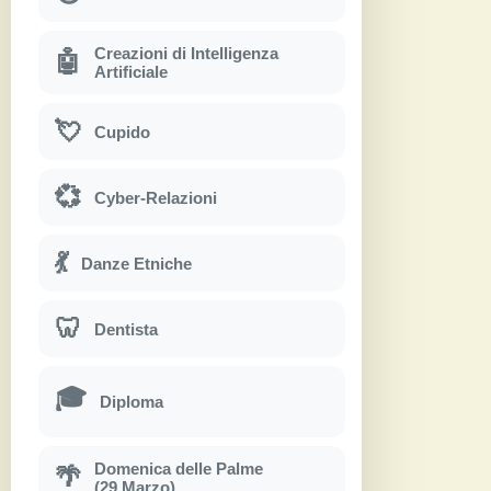
Creazioni di Intelligenza
🤖
Artificiale
💘
Cupido
💞
Cyber-Relazioni
💃
Danze Etniche
🦷
Dentista
🎓
Diploma
Domenica delle Palme
🌴
(29 Marzo)