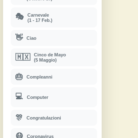
Carnevale
🎭
(1 - 17 Feb.)
👋
Ciao
Cinco de Mayo
🇲🇽
(5 Maggio)
🎂
Compleanni
💻
Computer
🎊
Congratulazioni
😷
Coronavirus