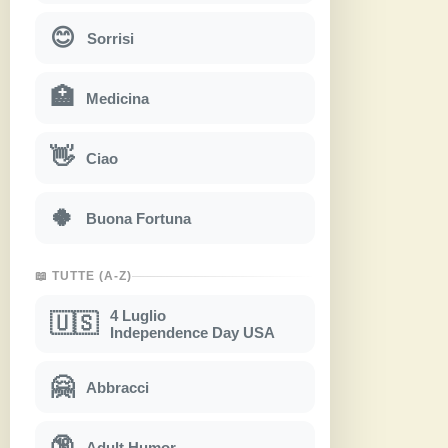
😊
Sorrisi
🏥
Medicina
👋
Ciao
🍀
Buona Fortuna
📖 TUTTE (A-Z)
4 Luglio
🇺🇸
Independence Day USA
🤗
Abbracci
🔞
Adult Humor