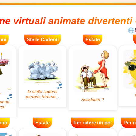
ne virtuali animate divertenti 
nni
Stelle Cadenti
Estate
rno
Estate
Per ridere un po'
Per r