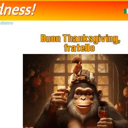
ness!
ndietro