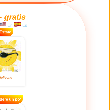
- gratis
En
Es
Estate
idere un po'