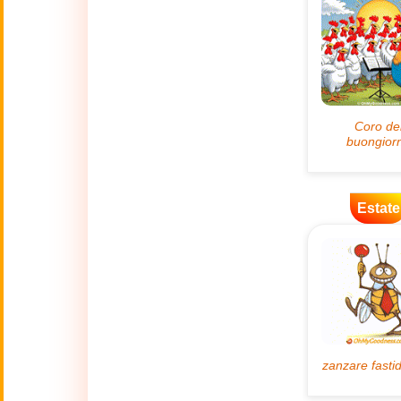
🌿
Ambiente
💓
Amore
🐾
Animali
🎆
Anno nuovo
Estate
Anno Nuovo
🐉
Cinese
(17 Feb - 3 Mar)
🔥
Attualità
🍁
Autunno