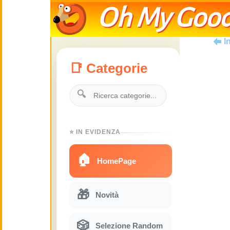
Oh My Good
I
📑 Categorie
🔍
⭐ IN EVIDENZA
🏠
HomePage
🎁
Novità
🎲
Selezione Random