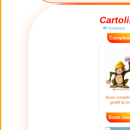
😊
Sorrisi
Cartoli
🏥
Medicina
Indietro
👋
Complea
Ciao
🍀
Buona Fortuna
📖 TUTTE (A-Z)
4 Luglio
🇺🇸
Independence
Day USA
🤗
Abbracci
Buon Gio
🔞
Adult Humor