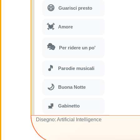
😄
Guarisci presto
💓
Amore
🎭
Per ridere un po'
🎵
Parodie musicali
🌙
Buona Notte
🚽
Gabinetto
Disegno: Artificial Intelligence
💋
Baci