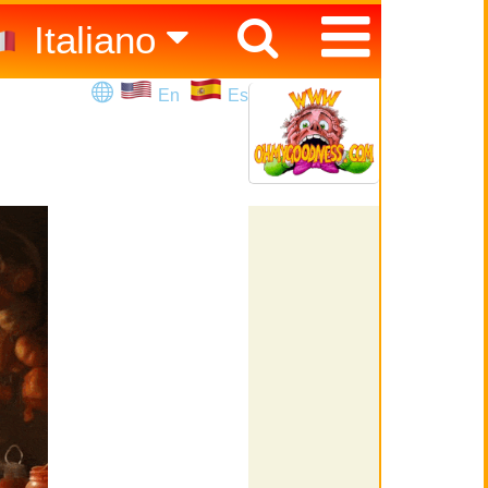
Italiano
Español
En
Es
English