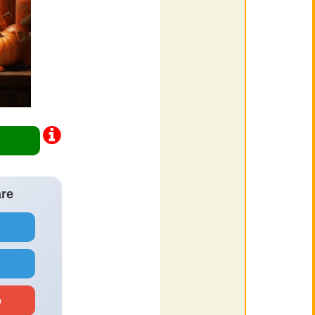
are
o