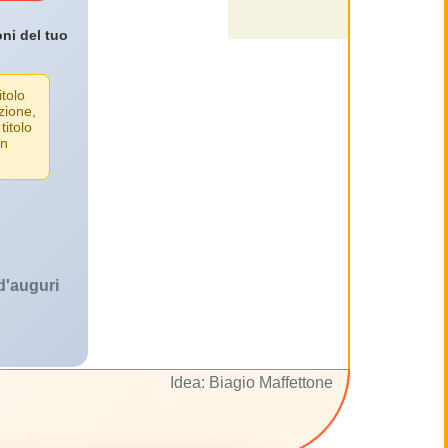
oni del tuo
itolo
zione,
titolo
un
 d'auguri
Idea: Biagio Maffettone