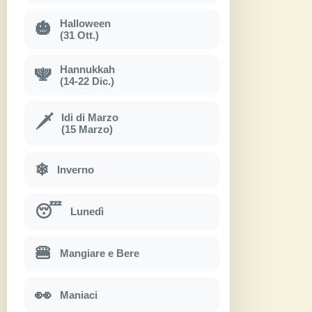
Halloween
🎃
(31 Ott.)
Hannukkah
🕎
(14-22 Dic.)
Idi di Marzo
🗡
(15 Marzo)
❄
Inverno
😴
Lunedì
🍔
Mangiare e Bere
👀
Maniaci