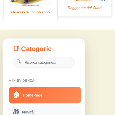
📑 Categorie
🔍
⭐ IN EVIDENZA
🏠
HomePage
🎁
Novità