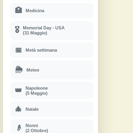
🏥
Medicina
Memorial Day - USA
🎖
(31 Maggio)
📅
Metà settimana
🌦
Meteo
Napoleone
👑
(5 Maggio)
🎄
Natale
Nonni
👴
(2 Ottobre)