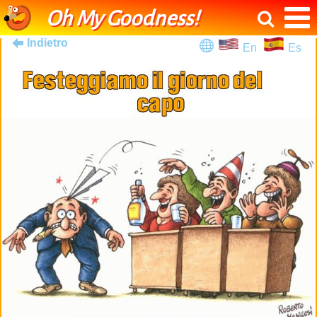
Oh My Goodness!
Indietro
En
Es