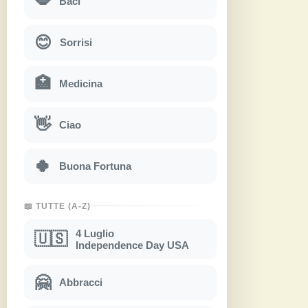
💋
Baci
😊
Sorrisi
🏥
Medicina
👋
Ciao
🍀
Buona Fortuna
📖 TUTTE (A-Z)
4 Luglio
🇺🇸
Independence Day USA
🤗
Abbracci