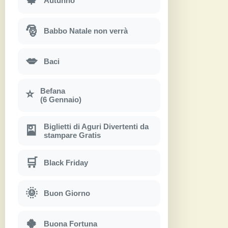
🍁
Autunno
🎅
Babbo Natale non verrà
💋
Baci
Befana
⭐
(6 Gennaio)
Biglietti di Aguri Divertenti da
🎴
stampare Gratis
🛒
Black Friday
🌞
Buon Giorno
🍀
Buona Fortuna