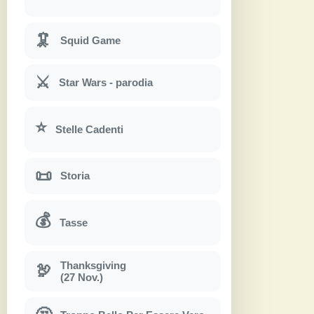
🦑
Squid Game
⚔
Star Wars - parodia
⭐
Stelle Cadenti
📜
Storia
💰
Tasse
Thanksgiving
🦃
(27 Nov.)