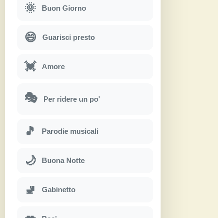
🌞
Buon Giorno
😄
Guarisci presto
💓
Amore
🎭
Per ridere un po'
🎵
Parodie musicali
🌙
Buona Notte
🚽
Gabinetto