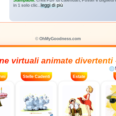
Stampabili:
Crea PDF di Calendari, Poster e Biglietti
leggi di più
in 1 solo clic
...
©
OhMyGoodness.com
ne virtuali animate divertenti 
nni
Stelle Cadenti
Estate