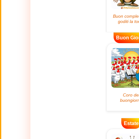
😊
Sorrisi
🏥
Medicina
Buon Gio
👋
Ciao
🍀
Buona Fortuna
📖 TUTTE (A-Z)
4 Luglio
🇺🇸
Independence
Day USA
🤗
Abbracci
Estate
🔞
Adult Humor