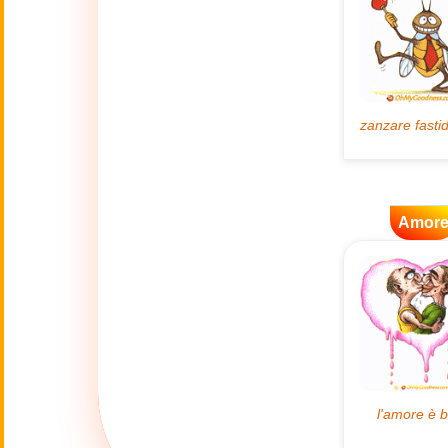
🌿
Ambiente
💓
Amore
🐾
Animali
Amor
🎆
Anno nuovo
Anno Nuovo
🐉
Cinese
(17 Feb - 3 Mar)
🔥
Attualità
🍁
Autunno