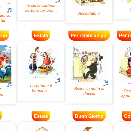
rno
Estate
Per ridere un po'
Per r
Estate
Buon Giorno
Co