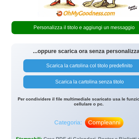
Personalizza il titolo e aggiungi un messaggio
...oppure scarica ora senza personalizz
Scarica la cartolina col titolo predefinito
Scarica la cartolina senza titolo
Per condividere il file multimediale scaricato usa le funzi
cellulare o pc.
Categoria:
Compleanni