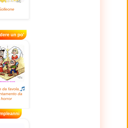
idere un po'
mpleanni