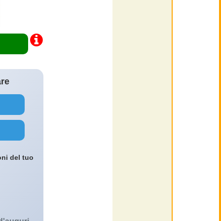
are
oni del tuo