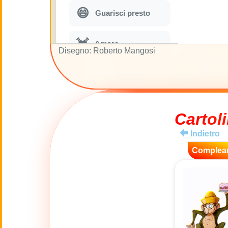
😄
Guarisci presto
💓
Amore
Disegno: Roberto Mangosi
🎭
Per ridere un po'
🎵
Parodie musicali
Cartoli
Indietro
🌙
Buona Notte
Complea
🚽
Gabinetto
💋
Baci