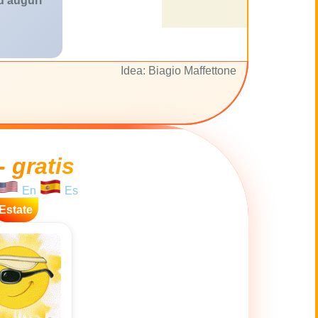
 d'auguri
Idea: Biagio Maffettone
- gratis
En
Es
Estate