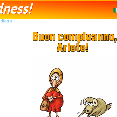
ness!
ndietro