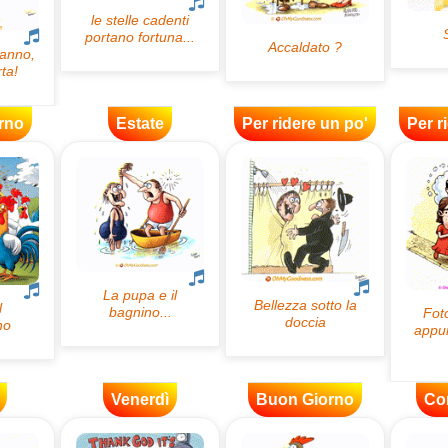
rno
Estate
Per ridere un po'
Per r
Venerdì
Buon Giorno
Co