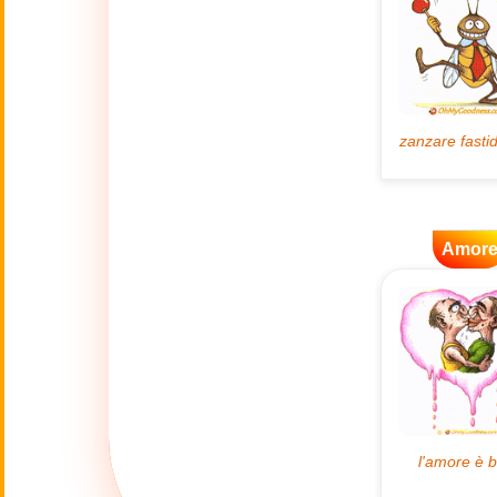
🌿
Ambiente
💓
Amore
🐾
Animali
🎆
Amor
Anno nuovo
Anno Nuovo
🐉
Cinese
(17 Feb - 3 Mar)
🔥
Attualità
🍁
Autunno