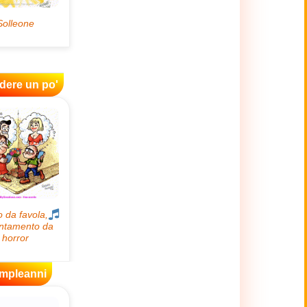
idere un po'
mpleanni