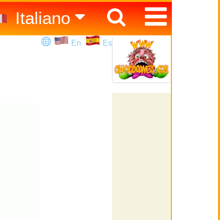
Italiano
Español
En
Es
English