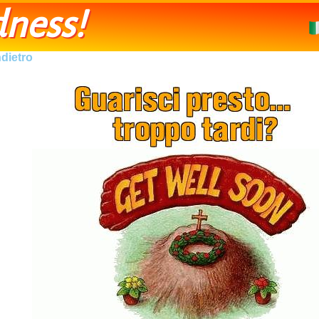
ness!
ndietro