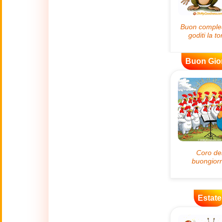
😊
Sorrisi
🏥
Medicina
Buon Gio
👋
Ciao
🍀
Buona Fortuna
📖 TUTTE (A-Z)
4 Luglio
🇺🇸
Independence
Day USA
🤗
Abbracci
Estate
🔞
Adult Humor