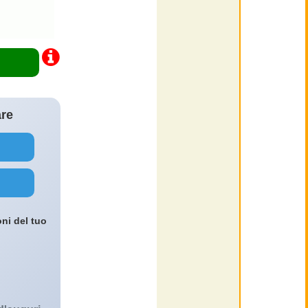
are
oni del tuo