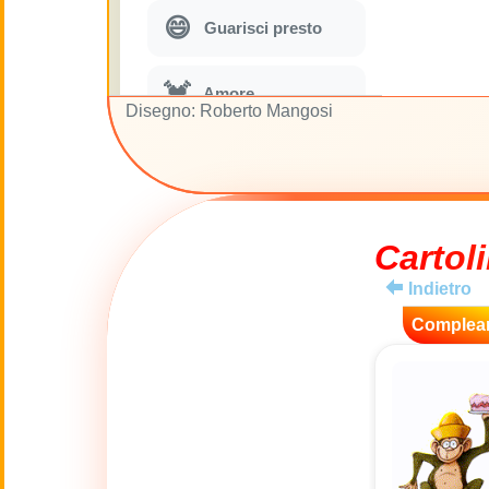
😄
Guarisci presto
💓
Amore
Disegno: Roberto Mangosi
🎭
Per ridere un po'
🎵
Parodie musicali
Cartoli
Indietro
🌙
Buona Notte
Complea
🚽
Gabinetto
💋
Baci