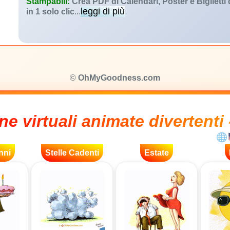
Stampabili:
Crea PDF di Calendari, Poster e Biglietti
leggi di più
in 1 solo clic
...
©
OhMyGoodness.com
ne virtuali animate divertenti 
nni
Stelle Cadenti
Estate