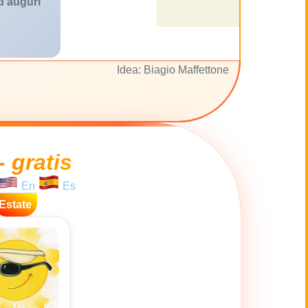
 d'auguri
Idea: Biagio Maffettone
- gratis
En
Es
Estate