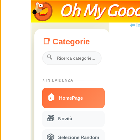
Oh My Good
I
📑 Categorie
🔍
⭐ IN EVIDENZA
🏠
HomePage
🎁
Novità
🎲
Selezione Random