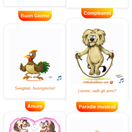
Compleanni
Buon Giorno
Amore
Parodie musicali