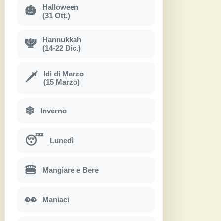
Halloween
🎃
(31 Ott.)
Hannukkah
🕎
(14-22 Dic.)
Idi di Marzo
🗡
(15 Marzo)
❄
Inverno
😴
Lunedì
🍔
Mangiare e Bere
👀
Maniaci