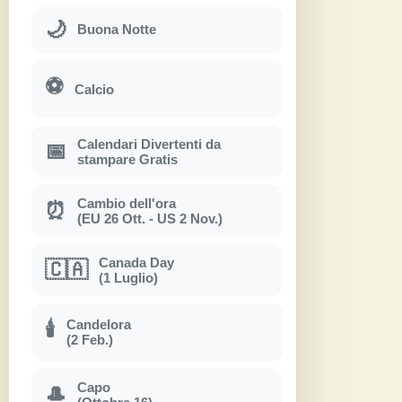
🌙
Buona Notte
⚽
Calcio
Calendari Divertenti da
📅
stampare Gratis
Cambio dell'ora
⏰
(EU 26 Ott. - US 2 Nov.)
Canada Day
🇨🇦
(1 Luglio)
Candelora
🕯
(2 Feb.)
Capo
🎩