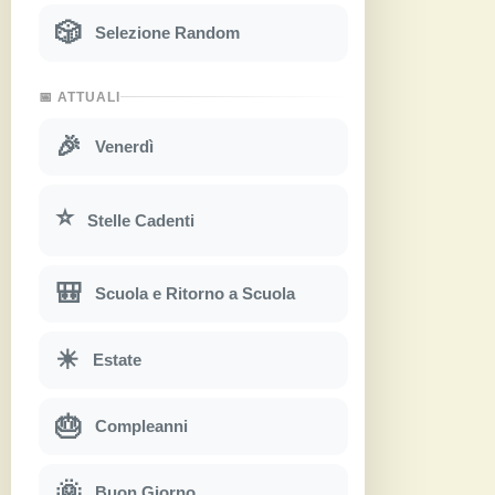
🎲
Selezione Random
📅 ATTUALI
🎉
Venerdì
⭐
Stelle Cadenti
🎒
Scuola e Ritorno a Scuola
☀
Estate
🎂
Compleanni
🌞
Buon Giorno