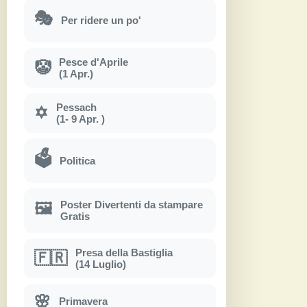
🎭
Per ridere un po'
Pesce d'Aprile
🤡
(1 Apr.)
Pessach
✡
(1- 9 Apr. )
🗳
Politica
Poster Divertenti da stampare
🖼
Gratis
Presa della Bastiglia
🇫🇷
(14 Luglio)
🌸
Primavera