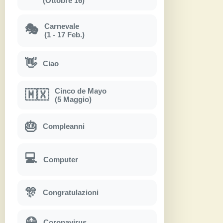
(Ottobre 16)
Carnevale
🎭
(1 - 17 Feb.)
👋
Ciao
Cinco de Mayo
🇲🇽
(5 Maggio)
🎂
Compleanni
💻
Computer
🎊
Congratulazioni
😷
Coronavirus