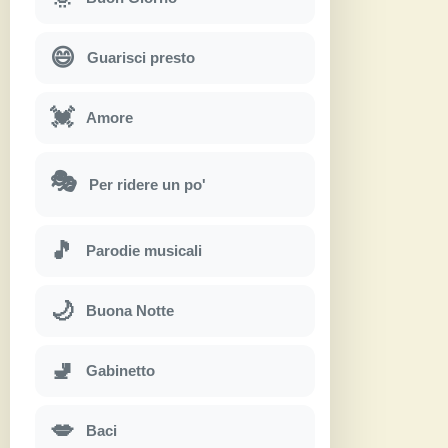
😄
Guarisci presto
💓
Amore
🎭
Per ridere un po'
🎵
Parodie musicali
🌙
Buona Notte
🚽
Gabinetto
💋
Baci