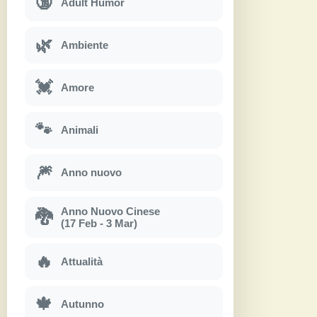
🔞
Adult Humor
🌿
Ambiente
💓
Amore
🐾
Animali
🎆
Anno nuovo
Anno Nuovo Cinese
🐉
(17 Feb - 3 Mar)
🔥
Attualità
🍁
Autunno