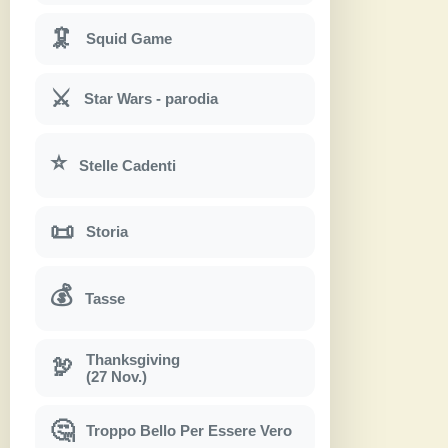
🦑
Squid Game
⚔
Star Wars - parodia
⭐
Stelle Cadenti
📜
Storia
💰
Tasse
Thanksgiving
🦃
(27 Nov.)
🤔
Troppo Bello Per Essere Vero