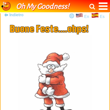
Oh My Goodness!
Indietro
En
Es