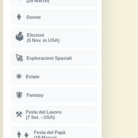
(29 Marzo)
👩
Donne
Elezioni
🗳
(5 Nov. in USA)
🚀
Esplorazioni Spaziali
☀
Estate
🧚
Fantasy
Festa del Lavoro
⚒
(7 Set. - USA)
Festa del Papà
👨‍👧
(19 Marzo)