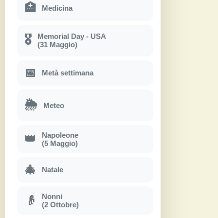
🏥
Medicina
Memorial Day - USA
🎖
(31 Maggio)
📅
Metà settimana
🌦
Meteo
Napoleone
👑
(5 Maggio)
🎄
Natale
Nonni
👴
(2 Ottobre)