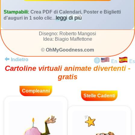
Stampabili:
Crea PDF di Calendari, Poster e Biglietti
leggi di più
d'auguri in 1 solo clic
...
Disegno: Roberto Mangosi
Idea: Biagio Maffettone
©
OhMyGoodness.com
Indietro
En
Es
Cartoline virtuali animate divertenti -
gratis
Compleanni
Stelle Cadenti