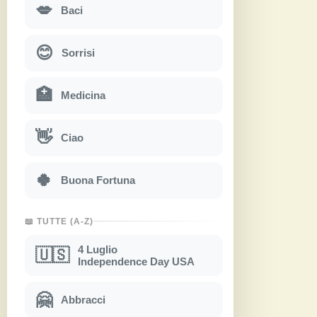
💋
Baci
😊
Sorrisi
🏥
Medicina
👋
Ciao
🍀
Buona Fortuna
📖 TUTTE (A-Z)
4 Luglio
🇺🇸
Independence Day USA
🤗
Abbracci