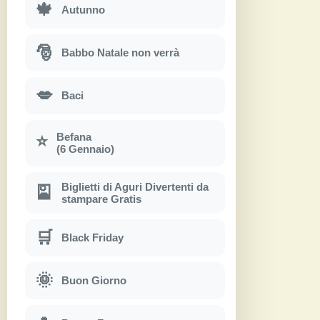
🍁
Autunno
🎅
Babbo Natale non verrà
💋
Baci
Befana
⭐
(6 Gennaio)
Biglietti di Aguri Divertenti da
🎴
stampare Gratis
🛒
Black Friday
🌞
Buon Giorno