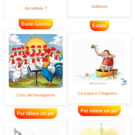
Buon Giorno
Estate
Per ridere un po'
Per ridere un po'