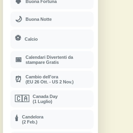
🍀
Buona Fortuna
🌙
Buona Notte
⚽
Calcio
Calendari Divertenti da
📅
stampare Gratis
Cambio dell'ora
⏰
(EU 26 Ott. - US 2 Nov.)
Canada Day
🇨🇦
(1 Luglio)
Candelora
🕯
(2 Feb.)