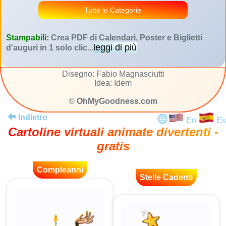
Tutte le Categorie
Stampabili:
Crea PDF di Calendari, Poster e Biglietti
leggi di più
d'auguri in 1 solo clic
...
Disegno: Fabio Magnasciutti
Idea: Idem
©
OhMyGoodness.com
Indietro
En
Es
Cartoline virtuali animate divertenti -
gratis
Compleanni
Stelle Cadenti