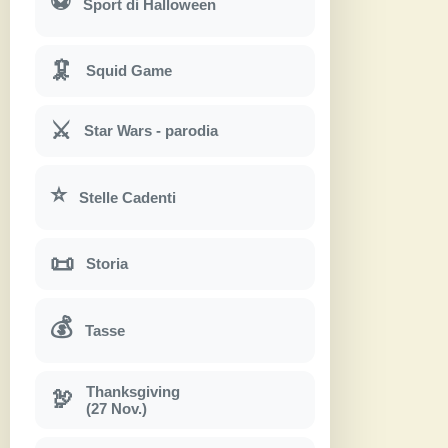
⚽
Sport di Halloween
🦑
Squid Game
⚔
Star Wars - parodia
⭐
Stelle Cadenti
📜
Storia
💰
Tasse
Thanksgiving
🦃
(27 Nov.)