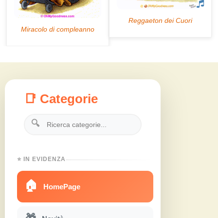
📑 Categorie
🔍
⭐ IN EVIDENZA
🏠
HomePage