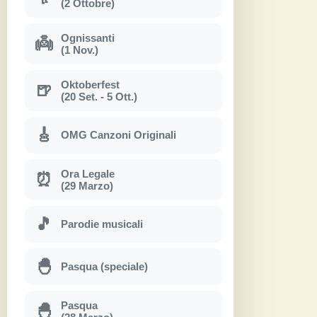
(2 Ottobre)
Ognissanti
👼
(1 Nov.)
Oktoberfest
🍺
(20 Set. - 5 Ott.)
🎸
OMG Canzoni Originali
Ora Legale
⏰
(29 Marzo)
🎵
Parodie musicali
🐣
Pasqua (speciale)
Pasqua
🐣