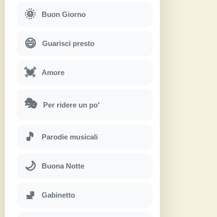
🌞
Buon Giorno
😄
Guarisci presto
💓
Amore
🎭
Per ridere un po'
🎵
Parodie musicali
🌙
Buona Notte
🚽
Gabinetto