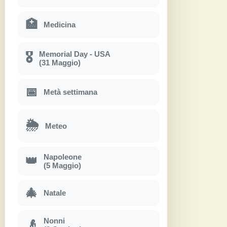
🏥
Medicina
Memorial Day - USA
🎖
(31 Maggio)
📅
Metà settimana
🌦
Meteo
Napoleone
👑
(5 Maggio)
🎄
Natale
Nonni
👴