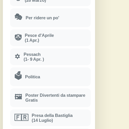
(28 Marzo)
🎭
Per ridere un po'
Pesce d'Aprile
🤡
(1 Apr.)
Pessach
✡
(1- 9 Apr. )
🗳
Politica
Poster Divertenti da stampare
🖼
Gratis
Presa della Bastiglia
🇫🇷
(14 Luglio)