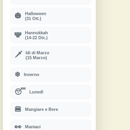
Halloween
🎃
(31 Ott.)
Hannukkah
🕎
(14-22 Dic.)
Idi di Marzo
🗡
(15 Marzo)
❄
Inverno
😴
Lunedì
🍔
Mangiare e Bere
👀
Maniaci