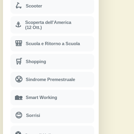
🛴
Scooter
Scoperta dell'America
⚓
(12 Ott.)
🎒
Scuola e Ritorno a Scuola
🛒
Shopping
😤
Sindrome Premestruale
🏡
Smart Working
😊
Sorrisi