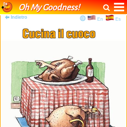
Oh My Goodness!
Indietro
En
Es