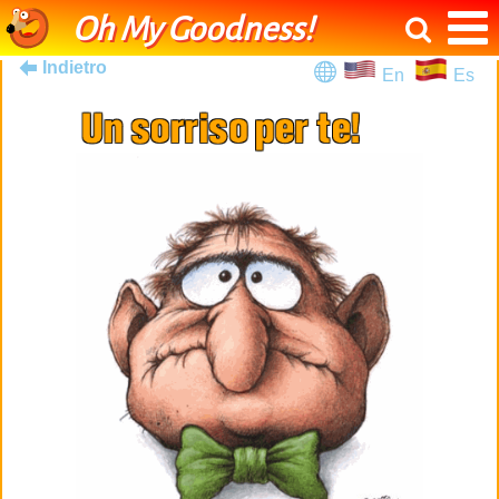
Oh My Goodness!
Indietro
En
Es