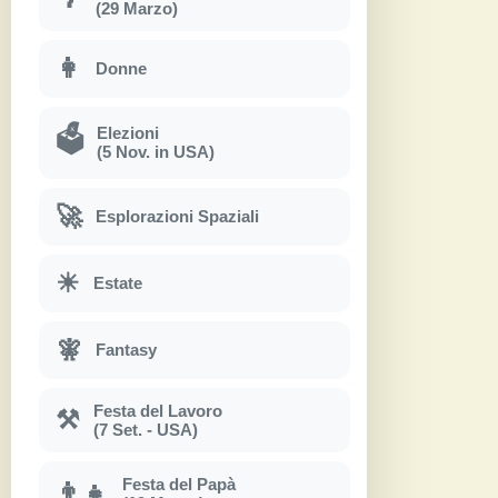
(29 Marzo)
👩
Donne
Elezioni
🗳
(5 Nov. in USA)
🚀
Esplorazioni Spaziali
☀
Estate
🧚
Fantasy
Festa del Lavoro
⚒
(7 Set. - USA)
Festa del Papà
👨‍👧