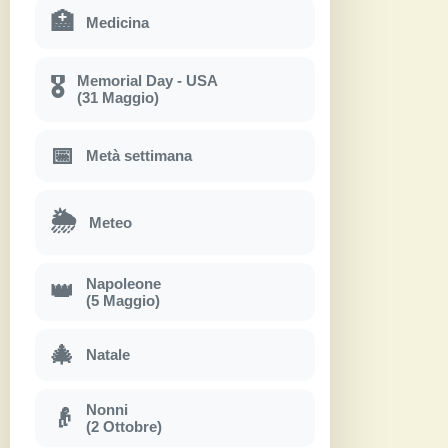
🏥
Medicina
Memorial Day - USA
🎖
(31 Maggio)
📅
Metà settimana
🌦
Meteo
Napoleone
👑
(5 Maggio)
🎄
Natale
Nonni
👴
(2 Ottobre)