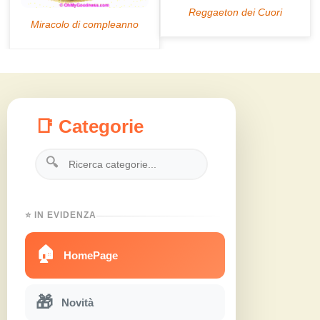
📑 Categorie
🔍
⭐ IN EVIDENZA
🏠
HomePage
🎁
Novità