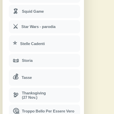
🦑
Squid Game
⚔
Star Wars - parodia
⭐
Stelle Cadenti
📜
Storia
💰
Tasse
Thanksgiving
🦃
(27 Nov.)
🤔
Troppo Bello Per Essere Vero