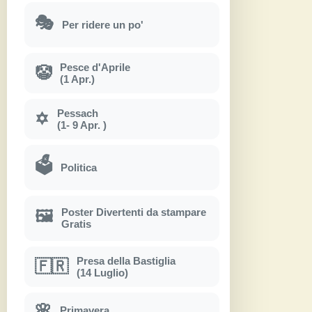
🎭
Per ridere un po'
Pesce d'Aprile
🤡
(1 Apr.)
Pessach
✡
(1- 9 Apr. )
🗳
Politica
Poster Divertenti da stampare
🖼
Gratis
Presa della Bastiglia
🇫🇷
(14 Luglio)
🌸
Primavera