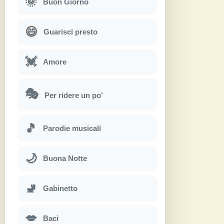
🌞
Buon Giorno
😄
Guarisci presto
💓
Amore
🎭
Per ridere un po'
🎵
Parodie musicali
🌙
Buona Notte
🚽
Gabinetto
💋
Baci