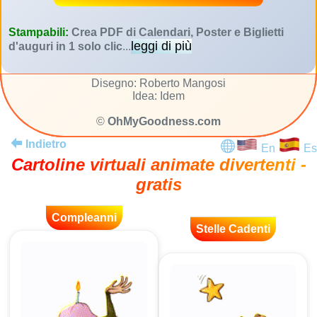
Stampabili:
Crea PDF di Calendari, Poster e Biglietti
leggi di più
d'auguri in 1 solo clic
...
Disegno: Roberto Mangosi
Idea: Idem
©
OhMyGoodness.com
Indietro
En
Es
Cartoline virtuali animate divertenti -
gratis
Compleanni
Stelle Cadenti