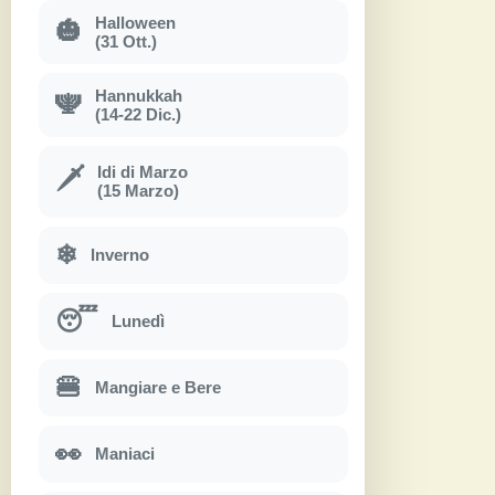
Halloween
🎃
(31 Ott.)
Hannukkah
🕎
(14-22 Dic.)
Idi di Marzo
🗡
(15 Marzo)
❄
Inverno
😴
Lunedì
🍔
Mangiare e Bere
👀
Maniaci