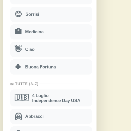
😊
Sorrisi
🏥
Medicina
👋
Ciao
🍀
Buona Fortuna
📖 TUTTE (A-Z)
4 Luglio
🇺🇸
Independence Day USA
🤗
Abbracci