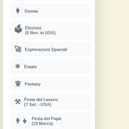
👩
Donne
Elezioni
🗳
(5 Nov. in USA)
🚀
Esplorazioni Spaziali
☀
Estate
🧚
Fantasy
Festa del Lavoro
⚒
(7 Set. - USA)
Festa del Papà
👨‍👧
(19 Marzo)