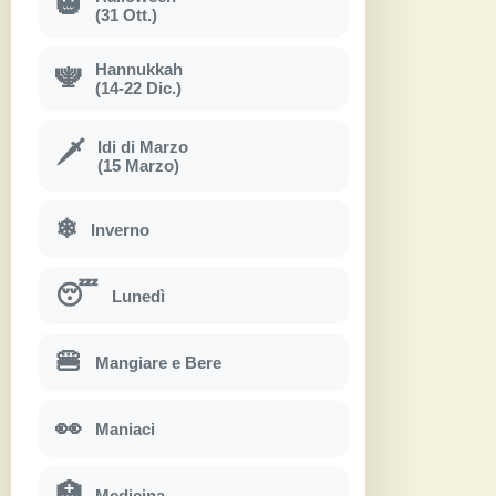
🎃
(31 Ott.)
Hannukkah
🕎
(14-22 Dic.)
Idi di Marzo
🗡
(15 Marzo)
❄
Inverno
😴
Lunedì
🍔
Mangiare e Bere
👀
Maniaci
🏥
Medicina