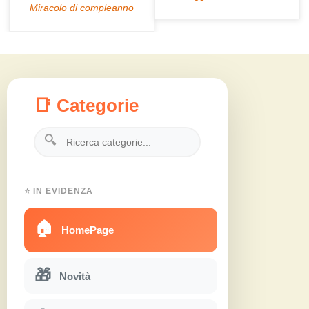
📑 Categorie
🔍
⭐ IN EVIDENZA
🏠
HomePage
🎁
Novità