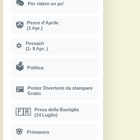
🎭
Per ridere un po'
Pesce d'Aprile
🤡
(1 Apr.)
Pessach
✡
(1- 9 Apr. )
🗳
Politica
Poster Divertenti da stampare
🖼
Gratis
Presa della Bastiglia
🇫🇷
(14 Luglio)
🌸
Primavera