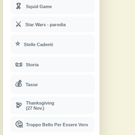
🦑
Squid Game
⚔
Star Wars - parodia
⭐
Stelle Cadenti
📜
Storia
💰
Tasse
Thanksgiving
🦃
(27 Nov.)
🤔
Troppo Bello Per Essere Vero