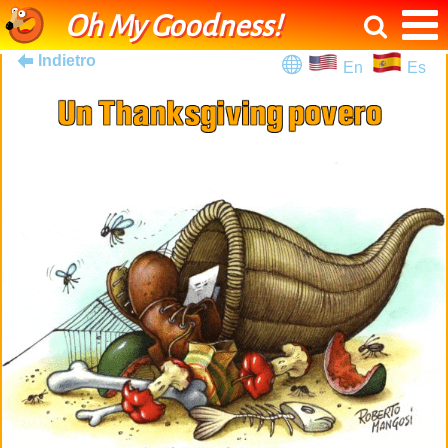
Oh My Goodness!
Indietro
En
Es