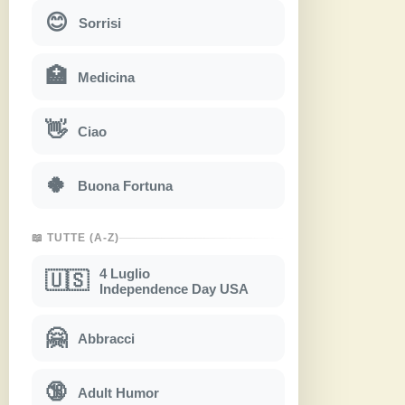
😊
Sorrisi
🏥
Medicina
👋
Ciao
🍀
Buona Fortuna
📖 TUTTE (A-Z)
4 Luglio
🇺🇸
Independence Day USA
🤗
Abbracci
🔞
Adult Humor