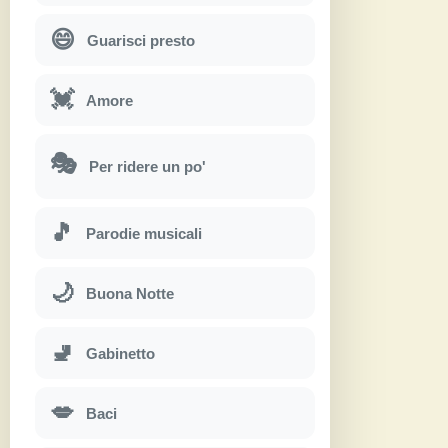
😄
Guarisci presto
💓
Amore
🎭
Per ridere un po'
🎵
Parodie musicali
🌙
Buona Notte
🚽
Gabinetto
💋
Baci