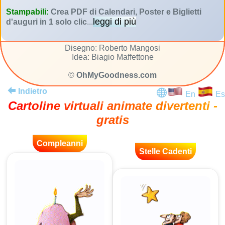
Stampabili:
Crea PDF di Calendari, Poster e Biglietti
leggi di più
d'auguri in 1 solo clic
...
Disegno: Roberto Mangosi
Idea: Biagio Maffettone
©
OhMyGoodness.com
Indietro
En
Es
Cartoline virtuali animate divertenti -
gratis
Compleanni
Stelle Cadenti