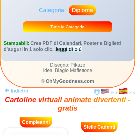
Categoria:
Diploma
Tutte le Categorie
Stampabili:
Crea PDF di Calendari, Poster e Biglietti
leggi di più
d'auguri in 1 solo clic
...
Disegno: Pikazo
Idea: Biagio Maffettone
©
OhMyGoodness.com
Indietro
En
Es
Cartoline virtuali animate divertenti -
gratis
Compleanni
Stelle Cadenti