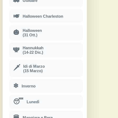
🚗
Guidare
🎺
Halloween Charleston
Halloween
🎃
(31 Ott.)
Hannukkah
🕎
(14-22 Dic.)
Idi di Marzo
🗡
(15 Marzo)
❄
Inverno
😴
Lunedì
🍔
Mangiare e Bere