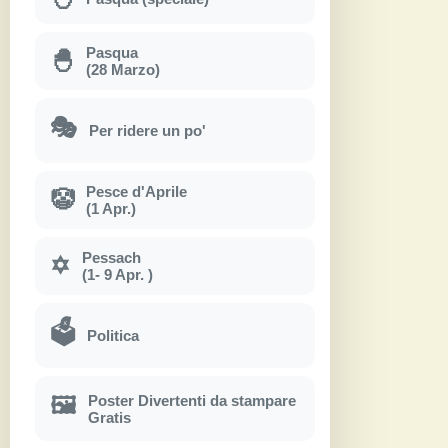
Pasqua
🐣
(28 Marzo)
🎭
Per ridere un po'
Pesce d'Aprile
🤡
(1 Apr.)
Pessach
✡
(1- 9 Apr. )
🗳
Politica
Poster Divertenti da stampare
🖼
Gratis