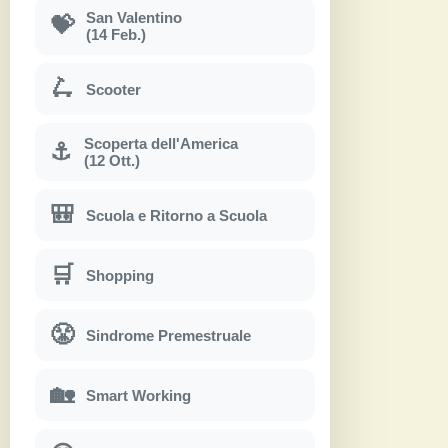
San Valentino
💝
(14 Feb.)
🛴
Scooter
Scoperta dell'America
⚓
(12 Ott.)
🎒
Scuola e Ritorno a Scuola
🛒
Shopping
😤
Sindrome Premestruale
🏡
Smart Working