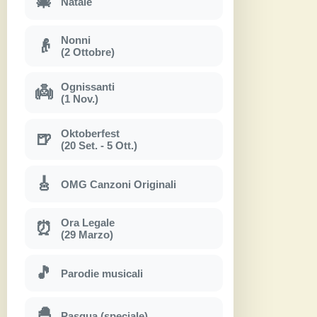
🎄
Natale
Nonni
👴
(2 Ottobre)
Ognissanti
👼
(1 Nov.)
Oktoberfest
🍺
(20 Set. - 5 Ott.)
🎸
OMG Canzoni Originali
Ora Legale
⏰
(29 Marzo)
🎵
Parodie musicali
🐣
Pasqua (speciale)