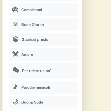
🎂
Compleanni
🌞
Buon Giorno
😄
Guarisci presto
💓
Amore
🎭
Per ridere un po'
🎵
Parodie musicali
🌙
Buona Notte