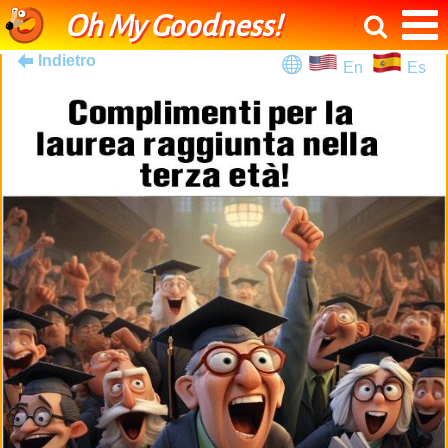
Oh My Goodness!
Indietro
En
Es