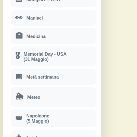
👀
Maniaci
🏥
Medicina
Memorial Day - USA
🎖
(31 Maggio)
📅
Metà settimana
🌦
Meteo
Napoleone
👑
(5 Maggio)