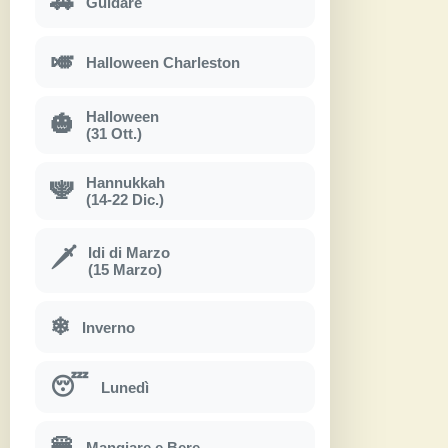
🚗
Guidare
🎺
Halloween Charleston
Halloween
🎃
(31 Ott.)
Hannukkah
🕎
(14-22 Dic.)
Idi di Marzo
🗡
(15 Marzo)
❄
Inverno
😴
Lunedì
🍔
Mangiare e Bere