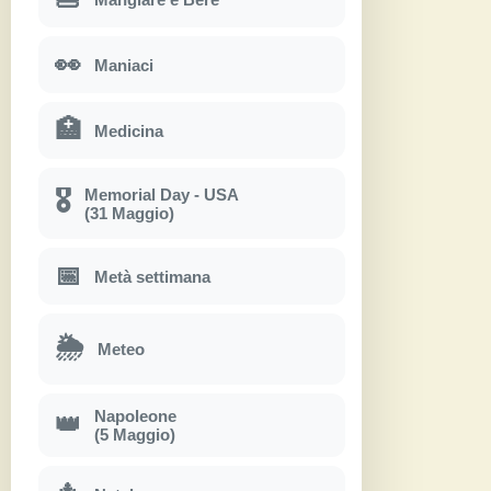
👀
Maniaci
🏥
Medicina
Memorial Day - USA
🎖
(31 Maggio)
📅
Metà settimana
🌦
Meteo
Napoleone
👑
(5 Maggio)