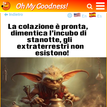
Oh My Goodness!
Indietro
En
Es