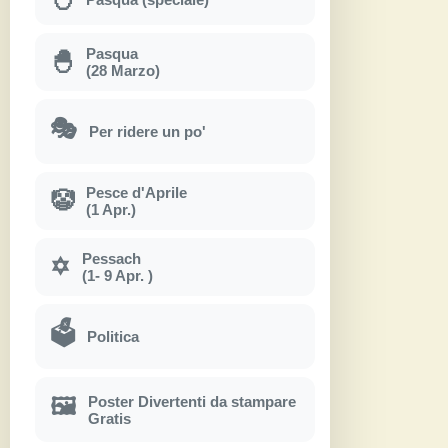
Pasqua
🐣
(28 Marzo)
🎭
Per ridere un po'
Pesce d'Aprile
🤡
(1 Apr.)
Pessach
✡
(1- 9 Apr. )
🗳
Politica
Poster Divertenti da stampare
🖼
Gratis