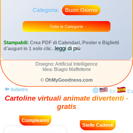
Categoria:
Buon Giorno
Tutte le Categorie
Stampabili:
Crea PDF di Calendari, Poster e Biglietti
leggi di più
d'auguri in 1 solo clic
...
Disegno: Artificial Intelligence
Idea: Biagio Maffettone
©
OhMyGoodness.com
Indietro
En
Es
Cartoline virtuali animate divertenti -
gratis
Compleanni
Stelle Cadenti