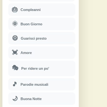
🎂
Compleanni
🌞
Buon Giorno
😄
Guarisci presto
💓
Amore
🎭
Per ridere un po'
🎵
Parodie musicali
🌙
Buona Notte