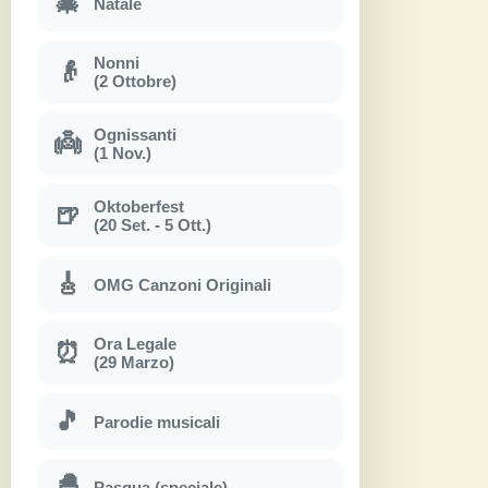
🎄
Natale
Nonni
👴
(2 Ottobre)
Ognissanti
👼
(1 Nov.)
Oktoberfest
🍺
(20 Set. - 5 Ott.)
🎸
OMG Canzoni Originali
Ora Legale
⏰
(29 Marzo)
🎵
Parodie musicali
🐣
Pasqua (speciale)