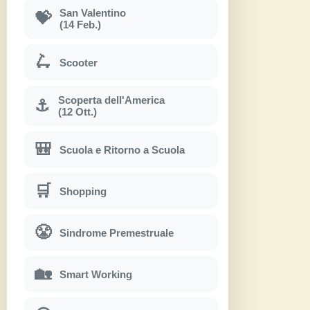
San Valentino
💝
(14 Feb.)
🛴
Scooter
Scoperta dell'America
⚓
(12 Ott.)
🎒
Scuola e Ritorno a Scuola
🛒
Shopping
😤
Sindrome Premestruale
🏡
Smart Working