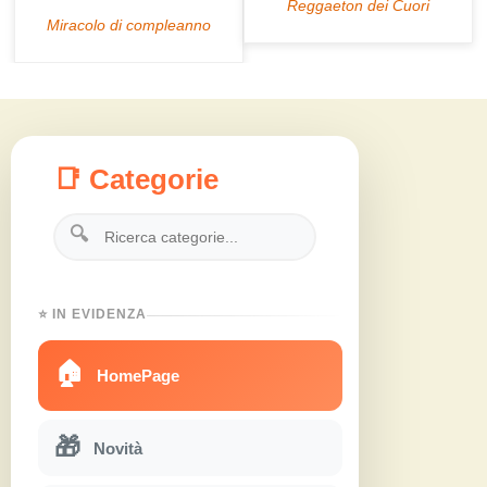
📑 Categorie
🔍
⭐ IN EVIDENZA
🏠
HomePage
🎁
Novità