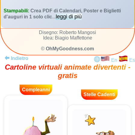
Stampabili:
Crea PDF di Calendari, Poster e Biglietti
leggi di più
d'auguri in 1 solo clic
...
Disegno: Roberto Mangosi
Idea: Biagio Maffettone
©
OhMyGoodness.com
Indietro
En
Es
Cartoline virtuali animate divertenti -
gratis
Compleanni
Stelle Cadenti