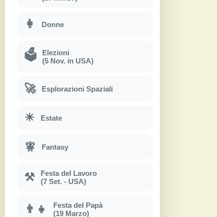
👩
Donne
Elezioni
🗳
(5 Nov. in USA)
🚀
Esplorazioni Spaziali
☀
Estate
🧚
Fantasy
Festa del Lavoro
⚒
(7 Set. - USA)
Festa del Papà
👨‍👧
(19 Marzo)