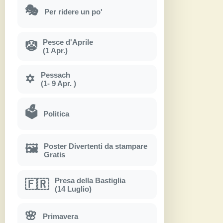
🎭
Per ridere un po'
Pesce d'Aprile
🤡
(1 Apr.)
Pessach
✡
(1- 9 Apr. )
🗳
Politica
Poster Divertenti da stampare
🖼
Gratis
Presa della Bastiglia
🇫🇷
(14 Luglio)
🌸
Primavera