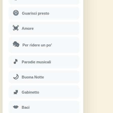
😄
Guarisci presto
💓
Amore
🎭
Per ridere un po'
🎵
Parodie musicali
🌙
Buona Notte
🚽
Gabinetto
💋
Baci