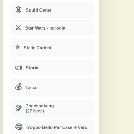
🦑
Squid Game
⚔
Star Wars - parodia
⭐
Stelle Cadenti
📜
Storia
💰
Tasse
Thanksgiving
🦃
(27 Nov.)
🤔
Troppo Bello Per Essere Vero