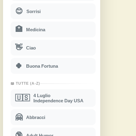
😊
Sorrisi
🏥
Medicina
👋
Ciao
🍀
Buona Fortuna
📖 TUTTE (A-Z)
4 Luglio
🇺🇸
Independence Day USA
🤗
Abbracci
🔞
Adult Humor