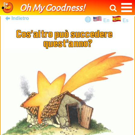
Oh My Goodness!
Indietro
En
Es