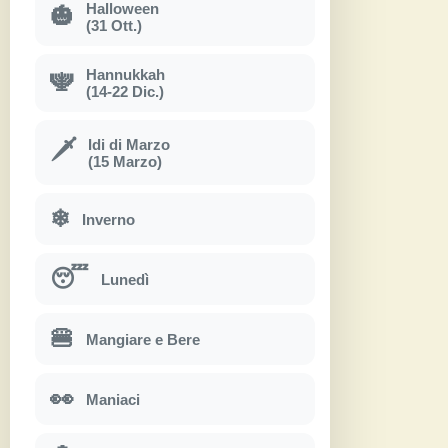
Halloween
🎃
(31 Ott.)
Hannukkah
🕎
(14-22 Dic.)
Idi di Marzo
🗡
(15 Marzo)
❄
Inverno
😴
Lunedì
🍔
Mangiare e Bere
👀
Maniaci