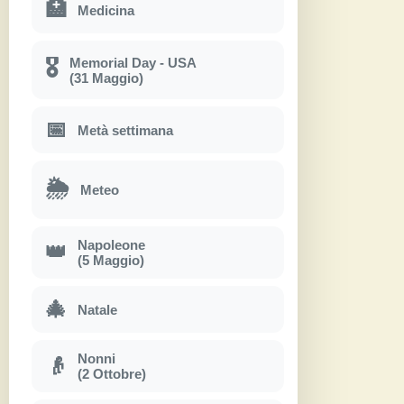
🏥
Medicina
Memorial Day - USA
🎖
(31 Maggio)
📅
Metà settimana
🌦
Meteo
Napoleone
👑
(5 Maggio)
🎄
Natale
Nonni
👴
(2 Ottobre)