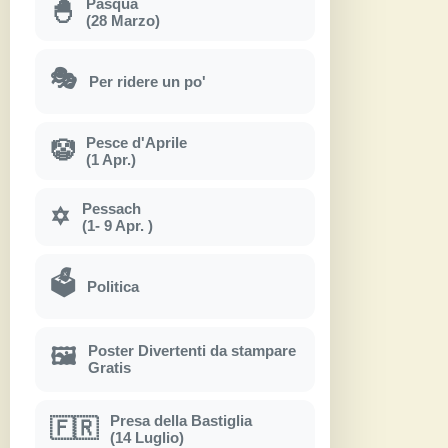
Pasqua
🐣
(28 Marzo)
🎭
Per ridere un po'
Pesce d'Aprile
🤡
(1 Apr.)
Pessach
✡
(1- 9 Apr. )
🗳
Politica
Poster Divertenti da stampare
🖼
Gratis
Presa della Bastiglia
🇫🇷
(14 Luglio)