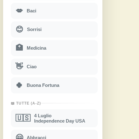
💋
Baci
😊
Sorrisi
🏥
Medicina
👋
Ciao
🍀
Buona Fortuna
📖 TUTTE (A-Z)
4 Luglio
🇺🇸
Independence Day USA
🤗
Abbracci