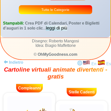
Tutte le Categorie
Stampabili:
Crea PDF di Calendari, Poster e Biglietti
leggi di più
d'auguri in 1 solo clic
...
Disegno: Roberto Mangosi
Idea: Biagio Maffettone
©
OhMyGoodness.com
Indietro
En
Es
Cartoline virtuali animate divertenti -
gratis
Compleanni
Stelle Cadenti