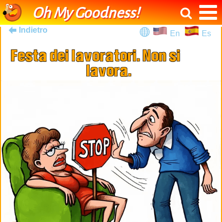
Oh My Goodness!
Indietro
En
Es