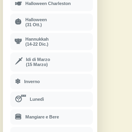
🎺
Halloween Charleston
Halloween
🎃
(31 Ott.)
Hannukkah
🕎
(14-22 Dic.)
Idi di Marzo
🗡
(15 Marzo)
❄
Inverno
😴
Lunedì
🍔
Mangiare e Bere