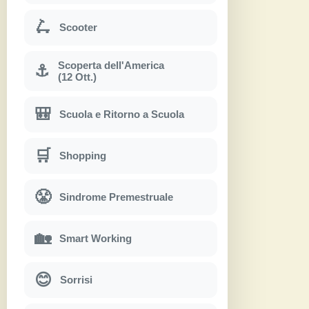
🛴
Scooter
Scoperta dell'America
⚓
(12 Ott.)
🎒
Scuola e Ritorno a Scuola
🛒
Shopping
😤
Sindrome Premestruale
🏡
Smart Working
😊
Sorrisi