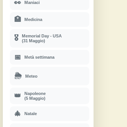
👀
Maniaci
🏥
Medicina
Memorial Day - USA
🎖
(31 Maggio)
📅
Metà settimana
🌦
Meteo
Napoleone
👑
(5 Maggio)
🎄
Natale