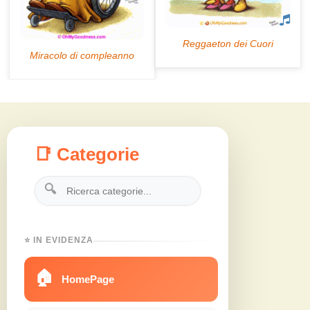
📑 Categorie
🔍
⭐ IN EVIDENZA
🏠
HomePage