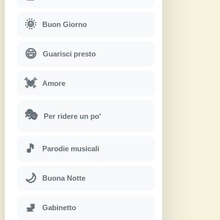
🌞
Buon Giorno
😄
Guarisci presto
💓
Amore
🎭
Per ridere un po'
🎵
Parodie musicali
🌙
Buona Notte
🚽
Gabinetto