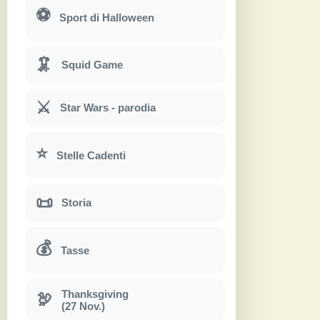
⚽
Sport di Halloween
🦑
Squid Game
⚔
Star Wars - parodia
⭐
Stelle Cadenti
📜
Storia
💰
Tasse
Thanksgiving
🦃
(27 Nov.)