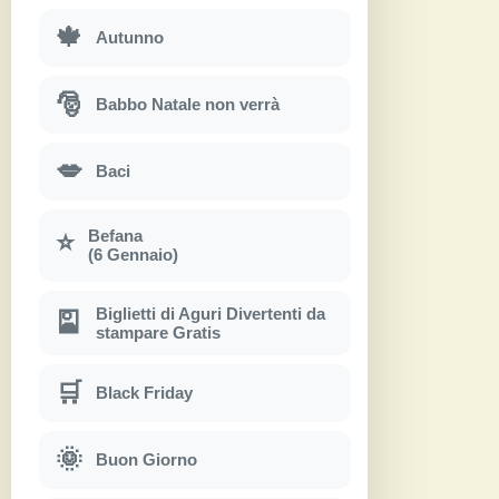
🍁
Autunno
🎅
Babbo Natale non verrà
💋
Baci
Befana
⭐
(6 Gennaio)
Biglietti di Aguri Divertenti da
🎴
stampare Gratis
🛒
Black Friday
🌞
Buon Giorno