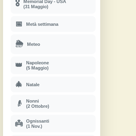
Memorial Day - USA
🎖
(31 Maggio)
📅
Metà settimana
🌦
Meteo
Napoleone
👑
(5 Maggio)
🎄
Natale
Nonni
👴
(2 Ottobre)
Ognissanti
👼
(1 Nov.)