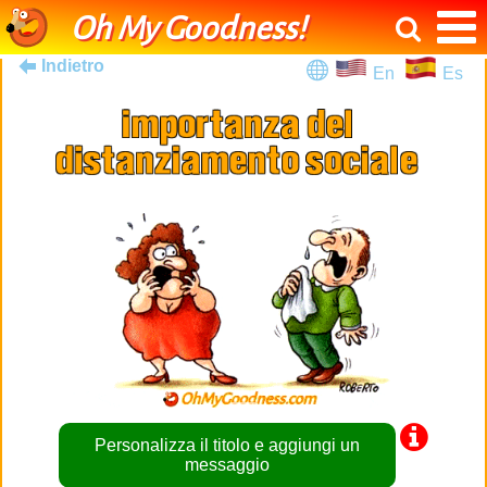
Oh My Goodness!
Indietro
En
Es
Personalizza il titolo e aggiungi un
messaggio