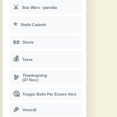
⚔
Star Wars - parodia
⭐
Stelle Cadenti
📜
Storia
💰
Tasse
Thanksgiving
🦃
(27 Nov.)
🤔
Troppo Bello Per Essere Vero
🎉
Venerdì