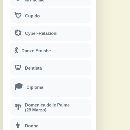
💘
Cupido
💞
Cyber-Relazioni
💃
Danze Etniche
🦷
Dentista
🎓
Diploma
Domenica delle Palme
🌴
(29 Marzo)
👩
Donne