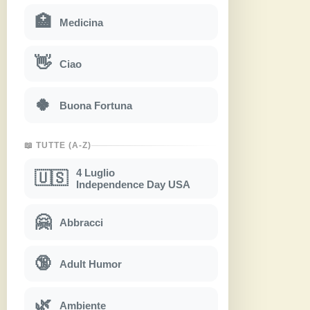
🏥
Medicina
👋
Ciao
🍀
Buona Fortuna
📖 TUTTE (A-Z)
4 Luglio
🇺🇸
Independence Day USA
🤗
Abbracci
🔞
Adult Humor
🌿
Ambiente