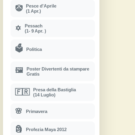
Pesce d'Aprile
🤡
(1 Apr.)
Pessach
✡
(1- 9 Apr. )
🗳
Politica
Poster Divertenti da stampare
🖼
Gratis
Presa della Bastiglia
🇫🇷
(14 Luglio)
🌸
Primavera
🗿
Profezia Maya 2012