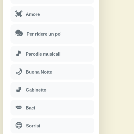
💓
Amore
🎭
Per ridere un po'
🎵
Parodie musicali
🌙
Buona Notte
🚽
Gabinetto
💋
Baci
😊
Sorrisi