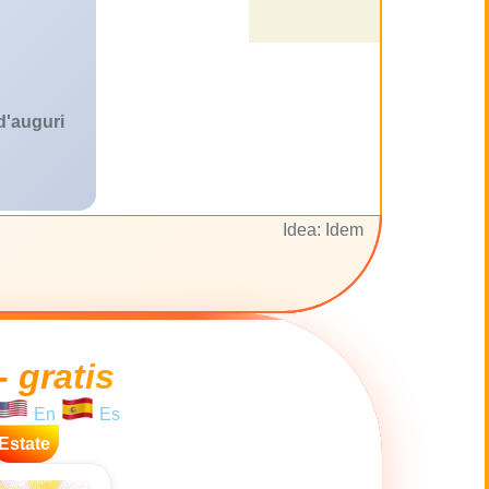
 d'auguri
Idea: Idem
- gratis
En
Es
Estate