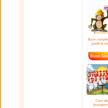
😊
Sorrisi
🏥
Medicina
👋
Ciao
🍀
Buona Fortuna
Buon Gio
📖 TUTTE (A-Z)
4 Luglio
🇺🇸
Independence
Day USA
🤗
Abbracci
🔞
Adult Humor