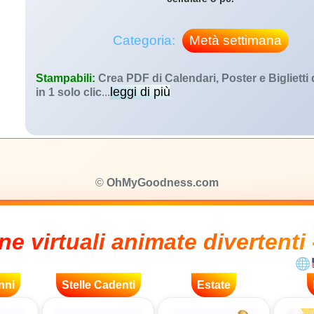
Categoria:
Metà settimana
Stampabili:
Crea PDF di Calendari, Poster e Biglietti
leggi di più
in 1 solo clic
...
©
OhMyGoodness.com
ne virtuali animate divertenti 
nni
Stelle Cadenti
Estate