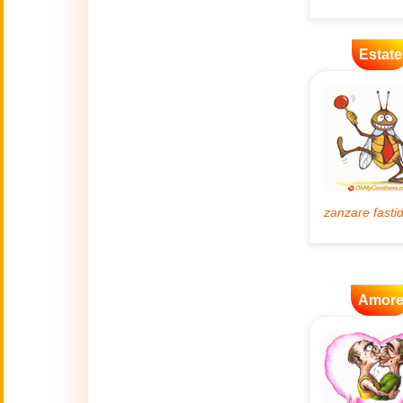
🌿
Ambiente
Estate
💓
Amore
🐾
Animali
🎆
Anno nuovo
Anno Nuovo
🐉
Cinese
(17 Feb - 3 Mar)
Amor
🔥
Attualità
🍁
Autunno