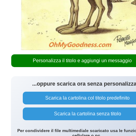
Personalizza il titolo e aggiungi un messaggio
...oppure scarica ora senza personalizz
Scarica la cartolina col titolo predefinito
Scarica la cartolina senza titolo
Per condividere il file multimediale scaricato usa le funzi
cellulare o pc.