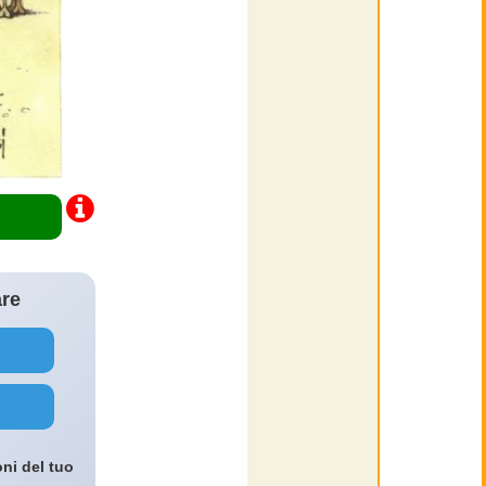
are
oni del tuo