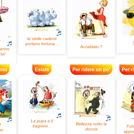
rno
Estate
Per ridere un po'
Per r