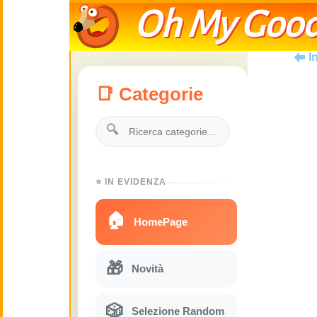
Oh My Good
I
📑 Categorie
🔍
⭐ IN EVIDENZA
🏠
HomePage
🎁
Novità
🎲
Selezione Random