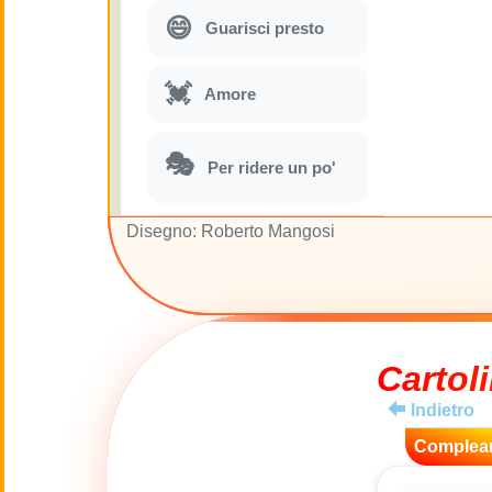
😄
Guarisci presto
💓
Amore
🎭
Per ridere un po'
Disegno: Roberto Mangosi
🎵
Parodie musicali
🌙
Buona Notte
🚽
Cartoli
Gabinetto
Indietro
💋
Baci
Complea