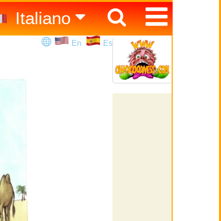
Italiano
Español
En
Es
English