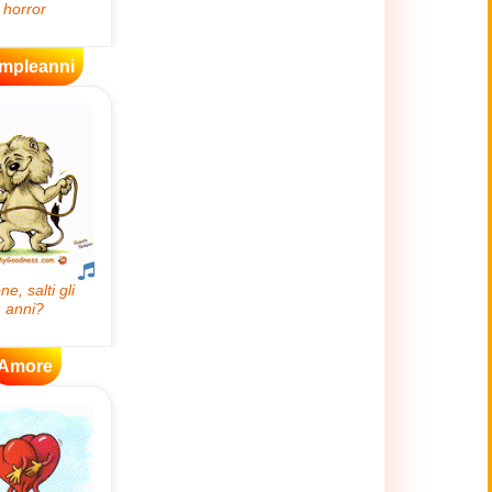
mpleanni
Amore