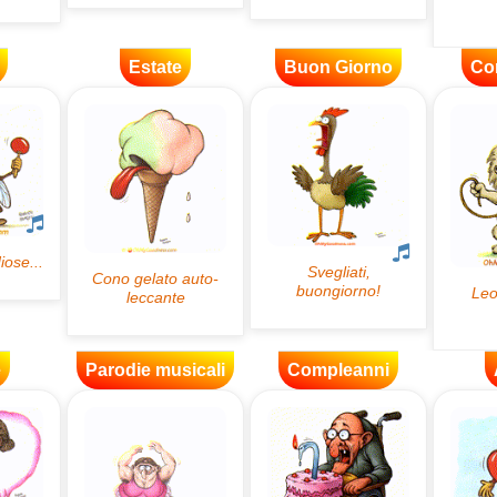
Estate
Buon Giorno
Co
e
Parodie musicali
Compleanni