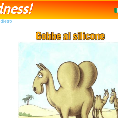
ness!
ndietro