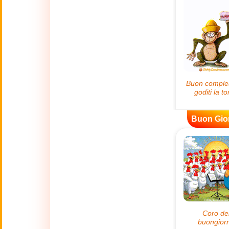
😊
Sorrisi
🏥
Medicina
👋
Ciao
🍀
Buona Fortuna
Buon Gio
📖 TUTTE (A-Z)
4 Luglio
🇺🇸
Independence
Day USA
🤗
Abbracci
🔞
Adult Humor