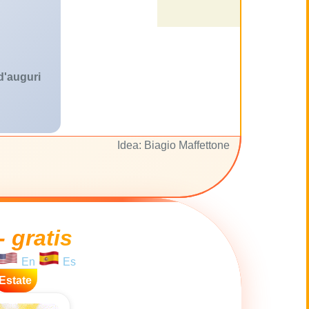
 d'auguri
Idea: Biagio Maffettone
- gratis
En
Es
Estate