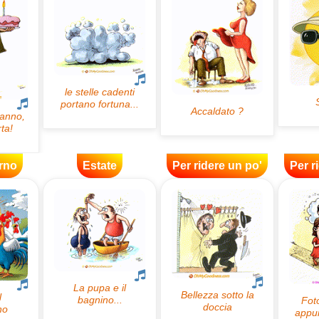
rno
Estate
Per ridere un po'
Per r