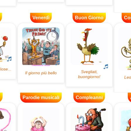
Venerdì
Buon Giorno
Co
e
Parodie musicali
Compleanni