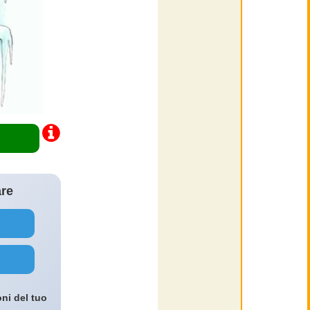
are
oni del tuo