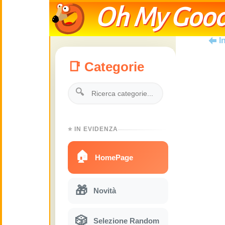
Oh My Good
I
📑 Categorie
🔍
⭐ IN EVIDENZA
🏠
HomePage
🎁
Novità
🎲
Selezione Random