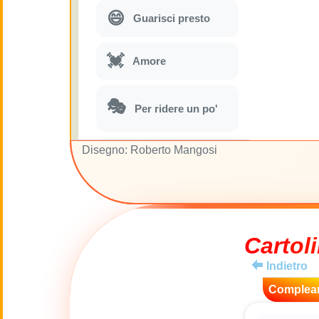
😄
Guarisci presto
💓
Amore
🎭
Per ridere un po'
Disegno: Roberto Mangosi
🎵
Parodie musicali
🌙
Buona Notte
🚽
Cartoli
Gabinetto
Indietro
💋
Baci
Complea