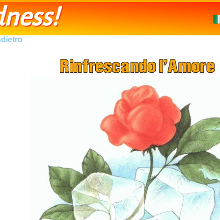
ness!
ndietro