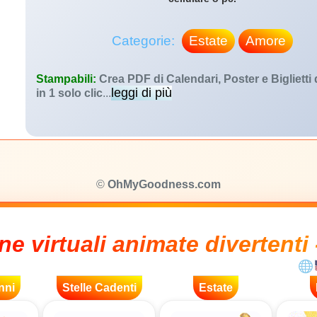
Categorie:
Estate
Amore
Stampabili:
Crea PDF di Calendari, Poster e Biglietti
leggi di più
in 1 solo clic
...
©
OhMyGoodness.com
ne virtuali animate divertenti 
nni
Stelle Cadenti
Estate