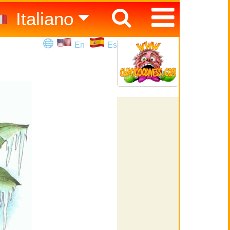
Italiano
Español
En
Es
English