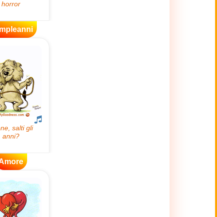
mpleanni
Amore