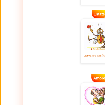
🌿
Ambiente
Estate
💓
Amore
🐾
Animali
🎆
Anno nuovo
Anno Nuovo
🐉
Cinese
(17 Feb - 3 Mar)
Amor
🔥
Attualità
🍁
Autunno