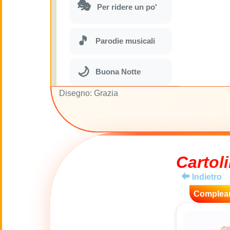
🎭
Per ridere un po'
🎵
Parodie musicali
🌙
Buona Notte
Disegno: Grazia
🚽
Gabinetto
💋
Baci
Cartoli
😊
Sorrisi
Indietro
🏥
Complea
Medicina
👋
Ciao