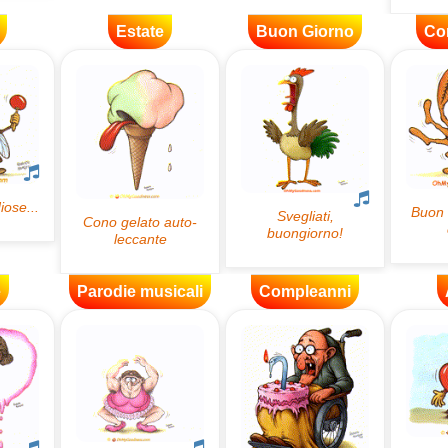
Estate
Buon Giorno
Co
e
Parodie musicali
Compleanni