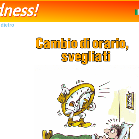
ness!
ndietro