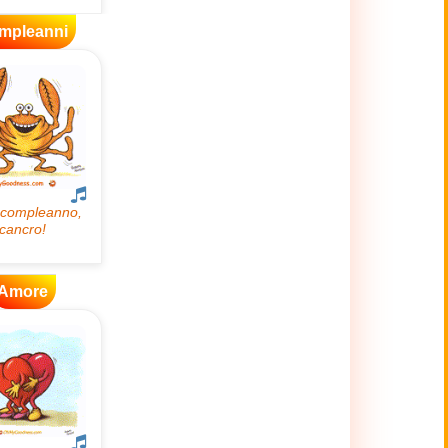
mpleanni
Amore