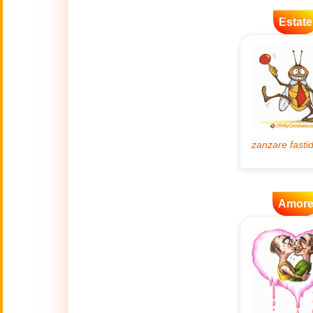
🐾
Animali
Estate
🎆
Anno nuovo
Anno Nuovo
🐉
Cinese
(17 Feb - 3 Mar)
🔥
Attualità
🍁
Amor
Autunno
Babbo Natale non
🎅
verrà
💋
Baci