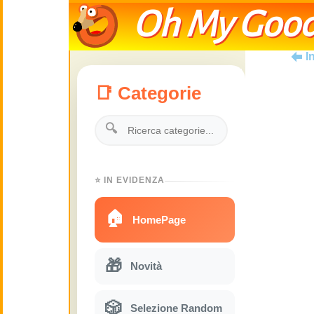
Oh My Good
I
📑 Categorie
🔍
⭐ IN EVIDENZA
🏠
HomePage
🎁
Novità
🎲
Selezione Random