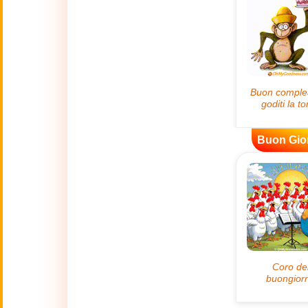
🍀
Buona Fortuna
📖 TUTTE (A-Z)
4 Luglio
🇺🇸
Independence
Day USA
Buon Gio
🤗
Abbracci
🔞
Adult Humor
🌿
Ambiente
💓
Amore