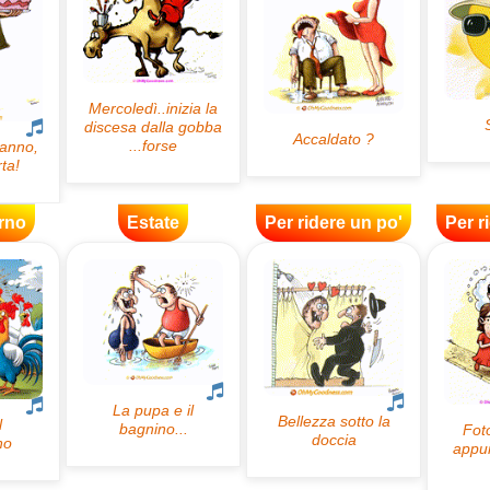
rno
Estate
Per ridere un po'
Per r