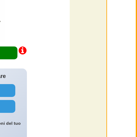
are
oni del tuo