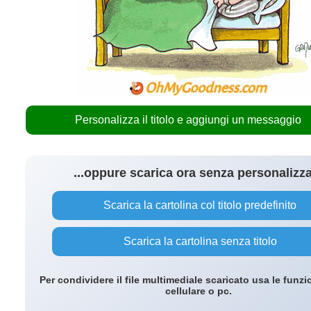
Personalizza il titolo e aggiungi un messaggio
...oppure scarica ora senza personalizz
Scarica la cartolina col titolo predefinito
Scarica la cartolina senza titolo
Per condividere il file multimediale scaricato usa le funzi
cellulare o pc.