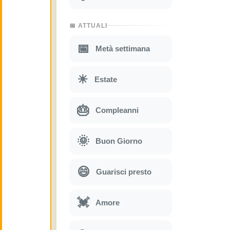
📅 ATTUALI
📅
Metà settimana
☀
Estate
🎂
Compleanni
🌞
Buon Giorno
😄
Guarisci presto
💓
Amore