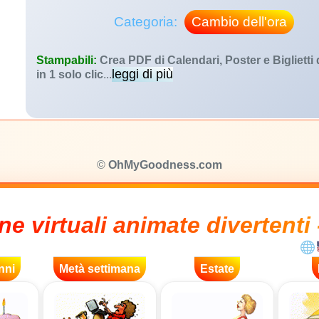
Categoria:
Cambio dell'ora
Stampabili:
Crea PDF di Calendari, Poster e Biglietti
leggi di più
in 1 solo clic
...
©
OhMyGoodness.com
ne virtuali animate divertenti 
nni
Metà settimana
Estate