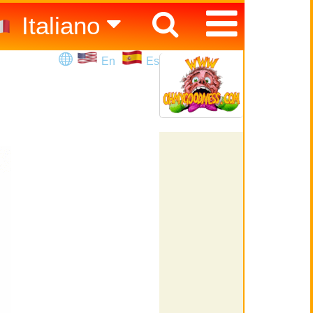
Italiano
Español
En
Es
English