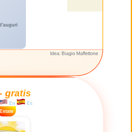
 d'auguri
Idea: Biagio Maffettone
- gratis
En
Es
Estate