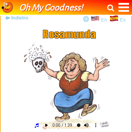
Oh My Goodness!
Indietro
En
Es