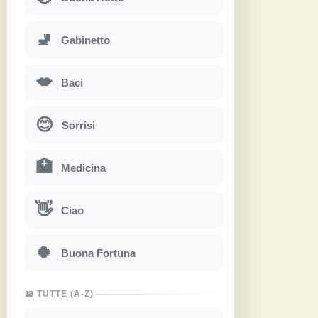
🚽
Gabinetto
💋
Baci
😊
Sorrisi
🏥
Medicina
👋
Ciao
🍀
Buona Fortuna
📖 TUTTE (A-Z)