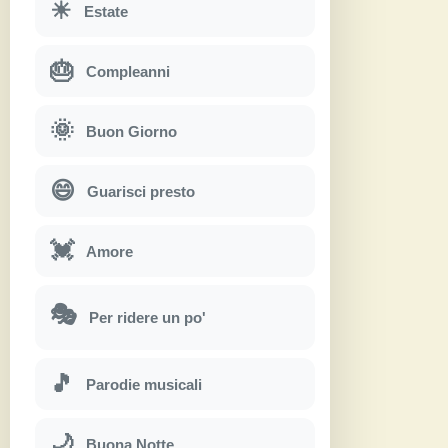
☀
Estate
🎂
Compleanni
🌞
Buon Giorno
😄
Guarisci presto
💓
Amore
🎭
Per ridere un po'
🎵
Parodie musicali
🌙
Buona Notte