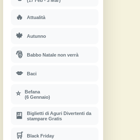
(17 Feb - 3 Mar)
🔥
Attualità
🍁
Autunno
🎅
Babbo Natale non verrà
💋
Baci
Befana
⭐
(6 Gennaio)
Biglietti di Aguri Divertenti da
🎴
stampare Gratis
🛒
Black Friday