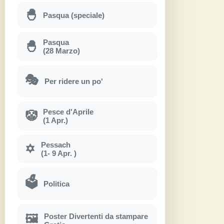
🐣
Pasqua (speciale)
Pasqua
🐣
(28 Marzo)
🎭
Per ridere un po'
Pesce d'Aprile
🤡
(1 Apr.)
Pessach
✡
(1- 9 Apr. )
🗳
Politica
Poster Divertenti da stampare
🖼