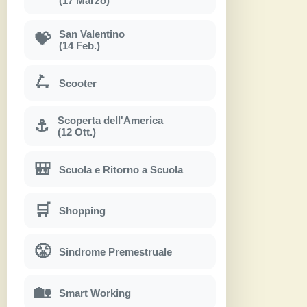
(17 Marzo)
San Valentino
💝
(14 Feb.)
🛴
Scooter
Scoperta dell'America
⚓
(12 Ott.)
🎒
Scuola e Ritorno a Scuola
🛒
Shopping
😤
Sindrome Premestruale
🏡
Smart Working