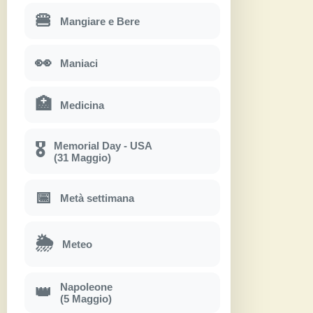
🍔
Mangiare e Bere
👀
Maniaci
🏥
Medicina
Memorial Day - USA
🎖
(31 Maggio)
📅
Metà settimana
🌦
Meteo
Napoleone
👑
(5 Maggio)