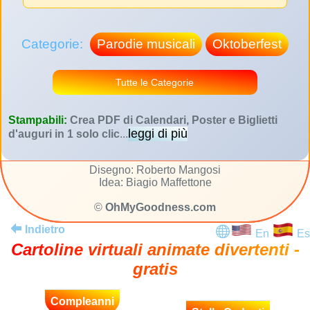
Categorie:
Parodie musicali
Oktoberfest
Tutte le Categorie
Stampabili:
Crea PDF di Calendari, Poster e Biglietti
leggi di più
d'auguri in 1 solo clic
...
Disegno: Roberto Mangosi
Idea: Biagio Maffettone
©
OhMyGoodness.com
Indietro
En
Es
Cartoline virtuali animate divertenti -
gratis
Compleanni