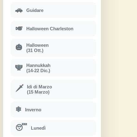
🚗
Guidare
🎺
Halloween Charleston
Halloween
🎃
(31 Ott.)
Hannukkah
🕎
(14-22 Dic.)
Idi di Marzo
🗡
(15 Marzo)
❄
Inverno
😴
Lunedì