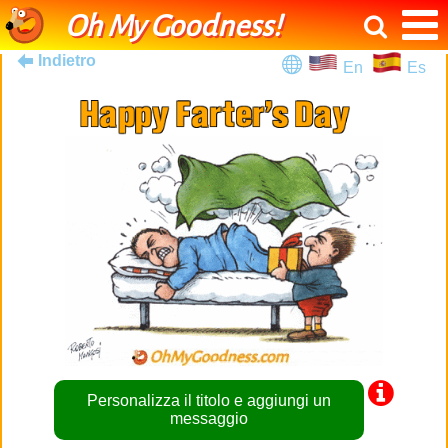
Oh My Goodness!
Indietro
En
Es
Personalizza il titolo e aggiungi un
messaggio