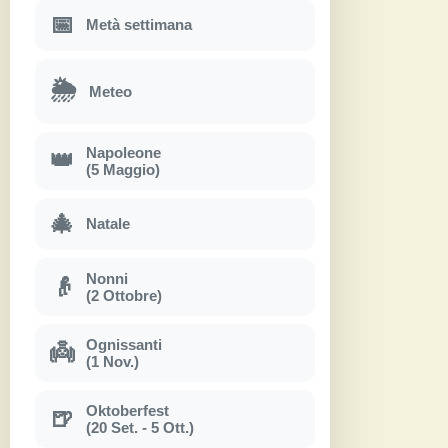
📅
Metà settimana
🌦
Meteo
Napoleone
👑
(5 Maggio)
🎄
Natale
Nonni
👴
(2 Ottobre)
Ognissanti
👼
(1 Nov.)
Oktoberfest
🍺
(20 Set. - 5 Ott.)