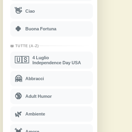
👋
Ciao
🍀
Buona Fortuna
📖 TUTTE (A-Z)
4 Luglio
🇺🇸
Independence Day USA
🤗
Abbracci
🔞
Adult Humor
🌿
Ambiente
💓
Amore