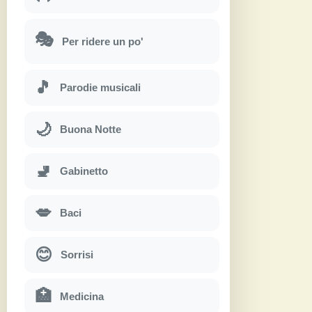
🎭
Per ridere un po'
🎵
Parodie musicali
🌙
Buona Notte
🚽
Gabinetto
💋
Baci
😊
Sorrisi
🏥
Medicina