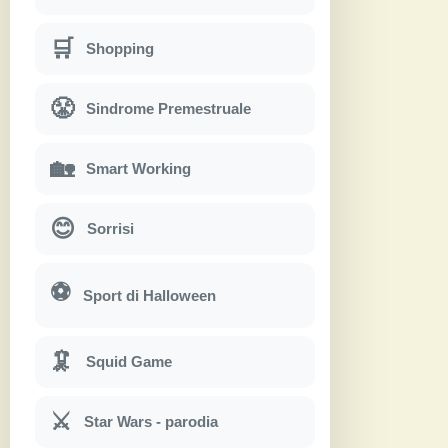
🛒
Shopping
😤
Sindrome Premestruale
🏡
Smart Working
😊
Sorrisi
⚽
Sport di Halloween
🦑
Squid Game
⚔
Star Wars - parodia