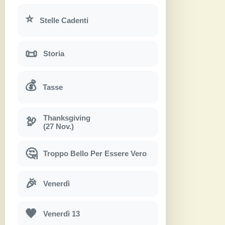
⭐
Stelle Cadenti
📜
Storia
💰
Tasse
Thanksgiving
🦃
(27 Nov.)
🤔
Troppo Bello Per Essere Vero
🎉
Venerdì
🖤
Venerdì 13