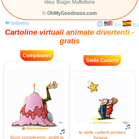
Idea: Biagio Maffettone
©
OhMyGoodness.com
Indietro
En
Es
Cartoline virtuali animate divertenti -
gratis
Compleanni
Stelle Cadenti