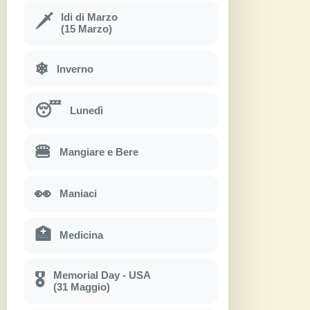
Idi di Marzo
🗡
(15 Marzo)
❄
Inverno
😴
Lunedì
🍔
Mangiare e Bere
👀
Maniaci
🏥
Medicina
Memorial Day - USA
🎖
(31 Maggio)