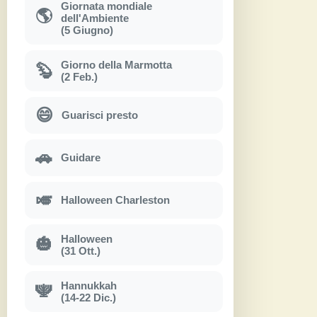
Giornata mondiale
🌎
dell'Ambiente
(5 Giugno)
Giorno della Marmotta
🦫
(2 Feb.)
😄
Guarisci presto
🚗
Guidare
🎺
Halloween Charleston
Halloween
🎃
(31 Ott.)
Hannukkah
🕎
(14-22 Dic.)