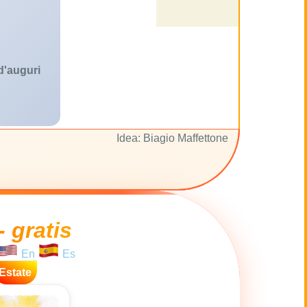
 d'auguri
Idea: Biagio Maffettone
- gratis
En
Es
Estate