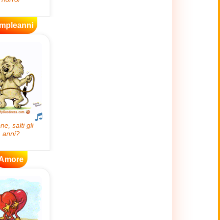
mpleanni
Amore