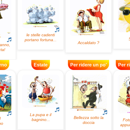
rno
Estate
Per ridere un po'
Per r