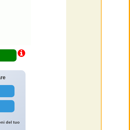
are
oni del tuo