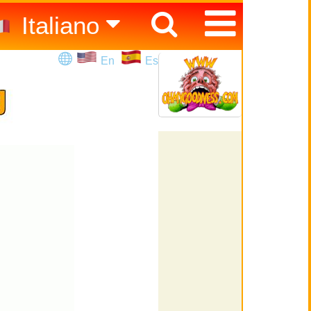
Italiano
Español
En
Es
English