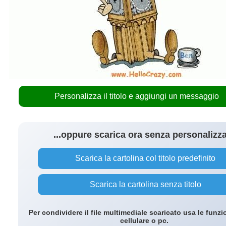
Personalizza il titolo e aggiungi un messaggio
...oppure scarica ora senza personalizz
Scarica la cartolina col titolo predefinito
Scarica la cartolina senza titolo
Per condividere il file multimediale scaricato usa le funzi
cellulare o pc.