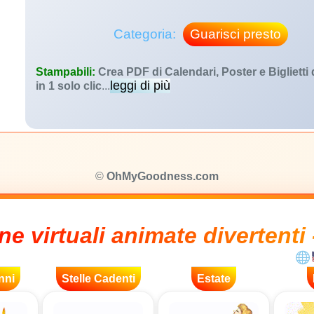
Categoria:
Guarisci presto
Stampabili:
Crea PDF di Calendari, Poster e Biglietti
leggi di più
in 1 solo clic
...
©
OhMyGoodness.com
ne virtuali animate divertenti 
nni
Stelle Cadenti
Estate