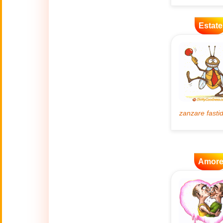
🌿
Ambiente
Estate
💓
Amore
🐾
Animali
🎆
Anno nuovo
Anno Nuovo
🐉
Cinese
(17 Feb - 3 Mar)
Amor
🔥
Attualità
🍁
Autunno