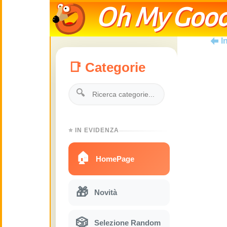
Oh My Good
I
📑 Categorie
🔍
⭐ IN EVIDENZA
🏠
HomePage
🎁
Novità
🎲
Selezione Random