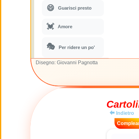
😄
Guarisci presto
💓
Amore
🎭
Per ridere un po'
Disegno: Giovanni Pagnotta
🎵
Parodie musicali
🌙
Buona Notte
Cartoli
🚽
Gabinetto
Indietro
💋
Complea
Baci