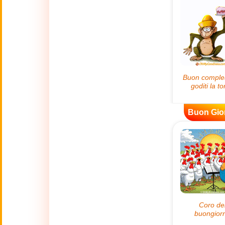
😊
Sorrisi
🏥
Medicina
👋
Ciao
🍀
Buona Fortuna
Buon Gio
📖 TUTTE (A-Z)
4 Luglio
🇺🇸
Independence
Day USA
🤗
Abbracci
🔞
Adult Humor