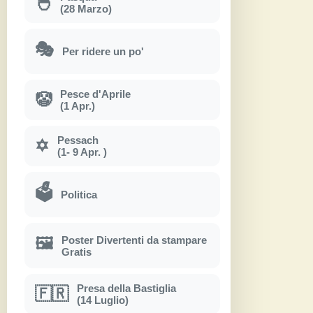
🐣
(28 Marzo)
🎭
Per ridere un po'
Pesce d'Aprile
🤡
(1 Apr.)
Pessach
✡
(1- 9 Apr. )
🗳
Politica
Poster Divertenti da stampare
🖼
Gratis
Presa della Bastiglia
🇫🇷
(14 Luglio)