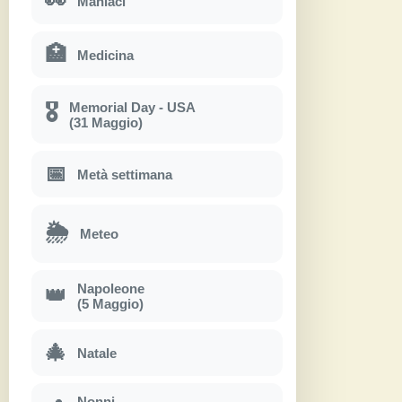
👀
Maniaci
🏥
Medicina
Memorial Day - USA
🎖
(31 Maggio)
📅
Metà settimana
🌦
Meteo
Napoleone
👑
(5 Maggio)
🎄
Natale
Nonni