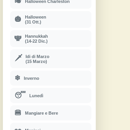
🎺
Halloween Charleston
Halloween
🎃
(31 Ott.)
Hannukkah
🕎
(14-22 Dic.)
Idi di Marzo
🗡
(15 Marzo)
❄
Inverno
😴
Lunedì
🍔
Mangiare e Bere