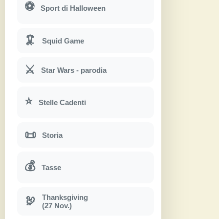
⚽
Sport di Halloween
🦑
Squid Game
⚔
Star Wars - parodia
⭐
Stelle Cadenti
📜
Storia
💰
Tasse
Thanksgiving
🦃
(27 Nov.)