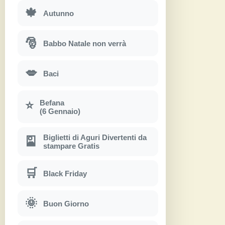
🍁
Autunno
🎅
Babbo Natale non verrà
💋
Baci
Befana
⭐
(6 Gennaio)
Biglietti di Aguri Divertenti da
🎴
stampare Gratis
🛒
Black Friday
🌞
Buon Giorno