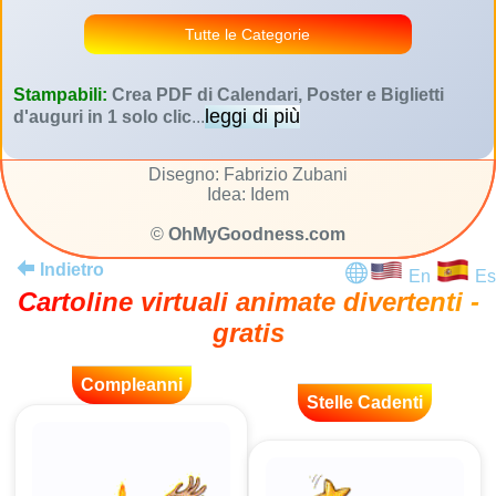
Tutte le Categorie
Stampabili:
Crea PDF di Calendari, Poster e Biglietti
leggi di più
d'auguri in 1 solo clic
...
Disegno: Fabrizio Zubani
Idea: Idem
©
OhMyGoodness.com
Indietro
En
Es
Cartoline virtuali animate divertenti -
gratis
Compleanni
Stelle Cadenti