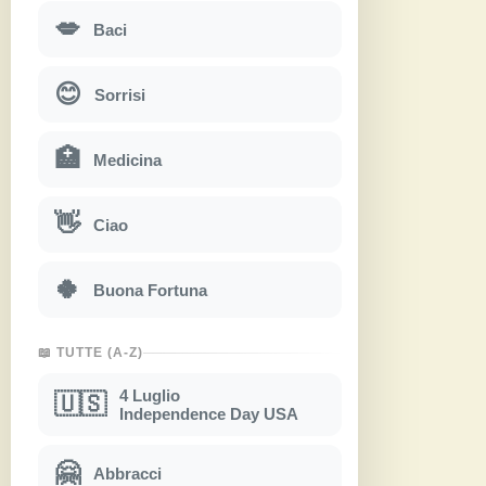
💋
Baci
😊
Sorrisi
🏥
Medicina
👋
Ciao
🍀
Buona Fortuna
📖 TUTTE (A-Z)
4 Luglio
🇺🇸
Independence Day USA
🤗
Abbracci