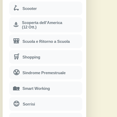
🛴
Scooter
Scoperta dell'America
⚓
(12 Ott.)
🎒
Scuola e Ritorno a Scuola
🛒
Shopping
😤
Sindrome Premestruale
🏡
Smart Working
😊
Sorrisi