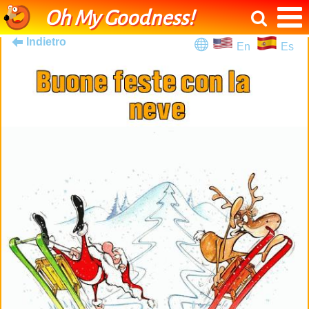
Oh My Goodness!
Indietro
En
Es