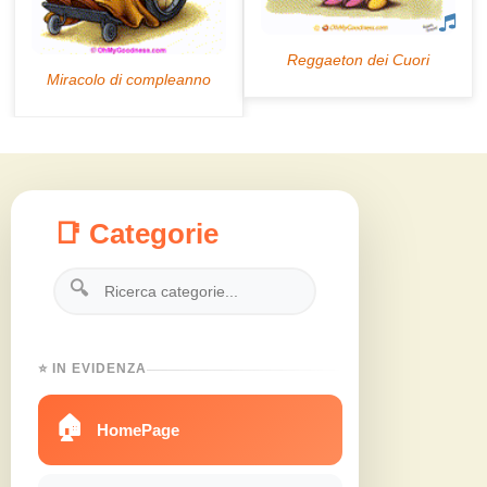
📑 Categorie
🔍
⭐ IN EVIDENZA
🏠
HomePage