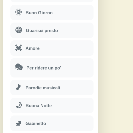
🌞
Buon Giorno
😄
Guarisci presto
💓
Amore
🎭
Per ridere un po'
🎵
Parodie musicali
🌙
Buona Notte
🚽
Gabinetto