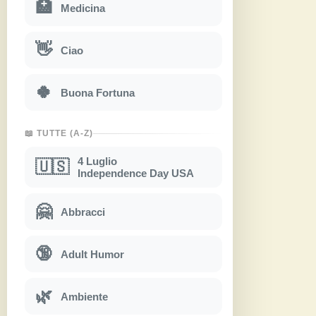
🏥
Medicina
👋
Ciao
🍀
Buona Fortuna
📖 TUTTE (A-Z)
4 Luglio
🇺🇸
Independence Day USA
🤗
Abbracci
🔞
Adult Humor
🌿
Ambiente