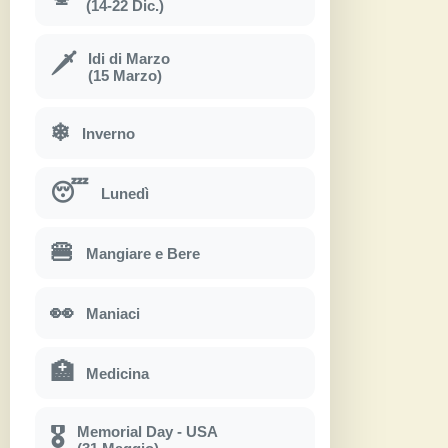
(14-22 Dic.)
Idi di Marzo
🗡
(15 Marzo)
❄
Inverno
😴
Lunedì
🍔
Mangiare e Bere
👀
Maniaci
🏥
Medicina
Memorial Day - USA
🎖