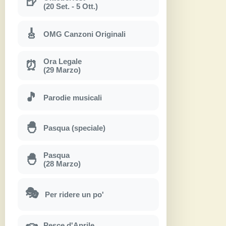
🍺
(20 Set. - 5 Ott.)
🎸
OMG Canzoni Originali
Ora Legale
⏰
(29 Marzo)
🎵
Parodie musicali
🐣
Pasqua (speciale)
Pasqua
🐣
(28 Marzo)
🎭
Per ridere un po'
Pesce d'Aprile