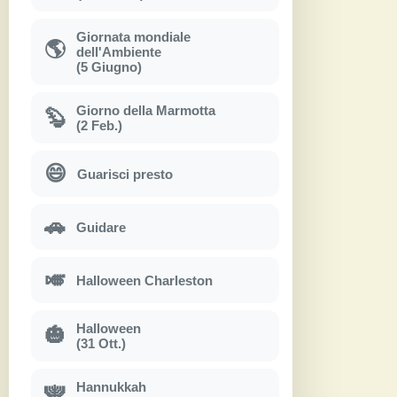
Giornata mondiale
🌎
dell'Ambiente
(5 Giugno)
Giorno della Marmotta
🦫
(2 Feb.)
😄
Guarisci presto
🚗
Guidare
🎺
Halloween Charleston
Halloween
🎃
(31 Ott.)
Hannukkah
🕎