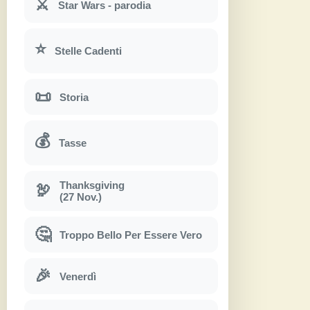
⚔
Star Wars - parodia
⭐
Stelle Cadenti
📜
Storia
💰
Tasse
Thanksgiving
🦃
(27 Nov.)
🤔
Troppo Bello Per Essere Vero
🎉
Venerdì