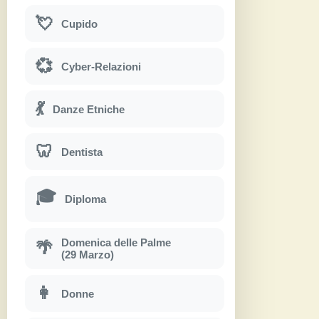
💘
Cupido
💞
Cyber-Relazioni
💃
Danze Etniche
🦷
Dentista
🎓
Diploma
Domenica delle Palme
🌴
(29 Marzo)
👩
Donne