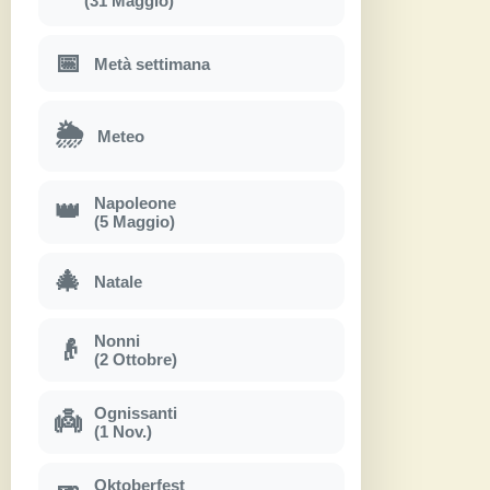
(31 Maggio)
📅
Metà settimana
🌦
Meteo
Napoleone
👑
(5 Maggio)
🎄
Natale
Nonni
👴
(2 Ottobre)
Ognissanti
👼
(1 Nov.)
Oktoberfest