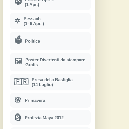
🤡
(1 Apr.)
Pessach
✡
(1- 9 Apr. )
🗳
Politica
Poster Divertenti da stampare
🖼
Gratis
Presa della Bastiglia
🇫🇷
(14 Luglio)
🌸
Primavera
🗿
Profezia Maya 2012