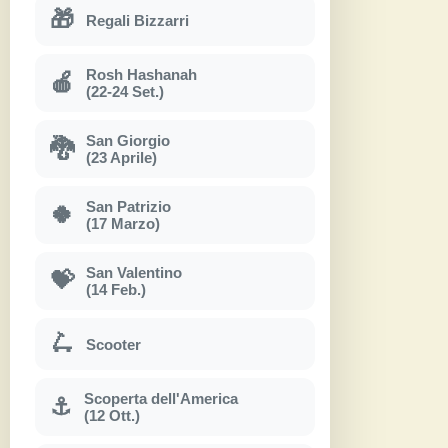
🎁
Regali Bizzarri
Rosh Hashanah
🍎
(22-24 Set.)
San Giorgio
🐉
(23 Aprile)
San Patrizio
🍀
(17 Marzo)
San Valentino
💝
(14 Feb.)
🛴
Scooter
Scoperta dell'America
⚓
(12 Ott.)