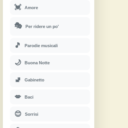
💓
Amore
🎭
Per ridere un po'
🎵
Parodie musicali
🌙
Buona Notte
🚽
Gabinetto
💋
Baci
😊
Sorrisi